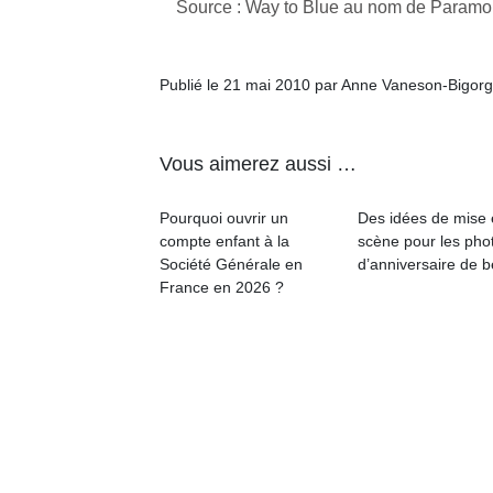
Source : Way to Blue au nom de Paramou
Publié le 21 mai 2010 par Anne Vaneson-Bigor
Un
Vous aimerez aussi …
Pourquoi ouvrir un
Des idées de mise
p
compte enfant à la
scène pour les pho
e
Société Générale en
d’anniversaire de 
u
France en 2026 ?
cl
Le
pe
qu