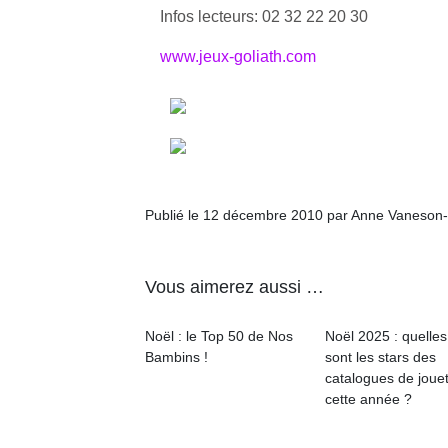
Infos lecteurs: 02 32 22 20 30
www.jeux-goliath.com
Un
p
e
u
Publié le 12 décembre 2010 par Anne Vaneson
Vous aimerez aussi …
cl
Noël : le Top 50 de Nos
Noël 2025 : quelles
Le
Bambins !
sont les stars des
pe
catalogues de joue
qu
cette année ?
qu
so