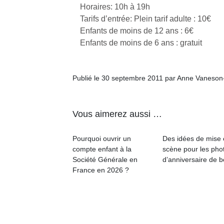
Horaires: 10h à 19h
Tarifs d’entrée: Plein tarif adulte : 10€
Enfants de moins de 12 ans : 6€
Enfants de moins de 6 ans : gratuit
Un
Publié le 30 septembre 2011 par Anne Vaneson
p
Vous aimerez aussi …
e
u
Pourquoi ouvrir un
Des idées de mise
compte enfant à la
scène pour les pho
Société Générale en
d’anniversaire de 
France en 2026 ?
cl
Le
pe
qu