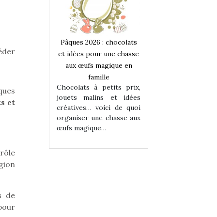
 : chocolats
Pâques 2026 : chocolats
Pâques 2026 : cho
céder
ur une chasse
et idées pour une chasse
et idées pour une
magique en
aux œufs magique en
aux œufs magiqu
ille
famille
famille
 petits prix,
Chocolats à petits prix,
Chocolats à petit
ques
ins et idées
jouets malins et idées
jouets malins et
s et
voici de quoi
créatives… voici de quoi
créatives… voici 
ne chasse aux
organiser une chasse aux
organiser une cha
ue…
œufs magique…
œufs magique…
rôle
gion
s de
pour