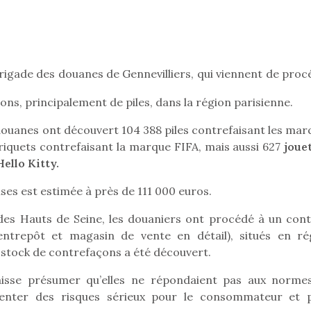
Pâques 2026 : chocolats
Pâques 2026
 brigade des douanes de Gennevilliers, qui viennent de pro
et idées pour une chasse
et idées po
aux œufs magique en
aux œufs 
ons, principalement de piles, dans la région parisienne.
famille
fam
Chocolats à petits prix,
Chocolats à
douanes ont découvert 104 388 piles contrefaisant les mar
jouets malins et idées
jouets mal
briquets contrefaisant la marque FIFA, mais aussi 627
jouet
créatives… voici de quoi
créatives… 
ello Kitty.
organiser une chasse aux
organiser u
œufs magique…
œufs magiq
ses est estimée à près de 111 000 euros.
 des Hauts de Seine, les douaniers ont procédé à un cont
entrepôt et magasin de vente en détail), situés en ré
 stock de contrefaçons a été découvert.
 laisse présumer qu’elles ne répondaient pas aux norme
senter des risques sérieux pour le consommateur et 