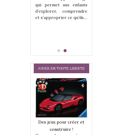
hes quelles
Les peluches q
qui permet aux enfants
ent, sont des
qu’elles soient, s
d’explorer, comprendre
s pour les
compagnons pou
et s’approprier ce qu’ils…
dou, meilleur
enfants. Doudou, m
 à câliner,
ami, objet à câ
confident,…
JOUER EN TOUTE LIBERTE
a trottinette
Comment choisir
Des jeux pour créer et
 : bien plus
cabanes et des tip
construire !