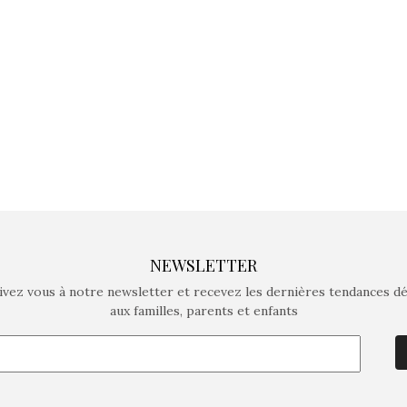
crée des jeux pour les
crée des j
enfants de 4 à 10 ans avec
enfants de 4
comme objectif…
comme objec
NEWSLETTER
ivez vous à notre newsletter et recevez les dernières tendances d
aux familles, parents et enfants