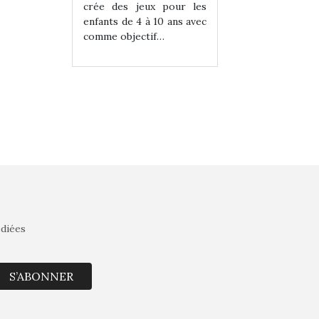
eux pour les
crée des jeux pour les
crée des jeux po
 à 10 ans avec
enfants de 4 à 10 ans avec
enfants de 4 à 10 a
tif…
comme objectif…
comme objectif…
édiées
S’ABONNER