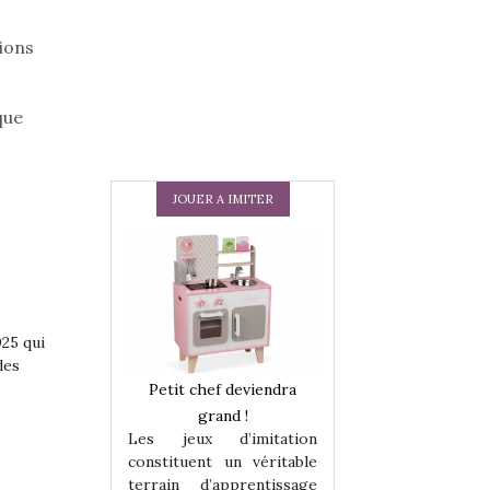
lions
que
JOUER A IMITER
025 qui
des
 en peluche
Petit chef deviendra
Une loutre en pe
enfants, un
grand !
pour les enfants
Les jeux d’imitation
 change des
animal qui chang
constituent un véritable
assiques !
grands classiqu
terrain d’apprentissage