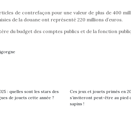
’articles de contrefaçon pour une valeur de plus de 400 mil
isies de la douane ont représenté 220 millions d’euros.
tère du budget des comptes publics et de la fonction publi
Bigorgne
25 : quelles sont les stars des
Ces jeux et jouets primés en 2
gues de jouets cette année ?
s’inviteront peut-être au pied 
sapins !
loutre en peluche
Petit chef deviendra
Une loutre
r les enfants, un
grand !
pour les 
Les jeux d’imitation
al qui change des
animal qui
constituent un véritable
ands classiques !
grands cl
terrain d’apprentissage