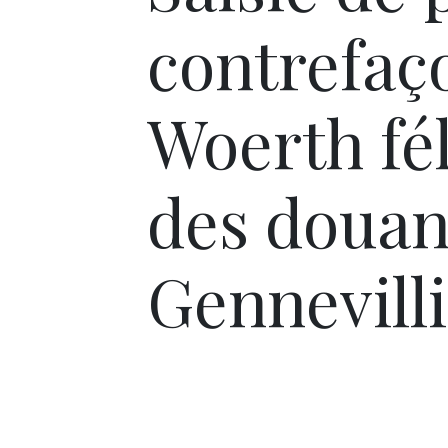
contrefaço
Woerth fél
des douan
Gennevill