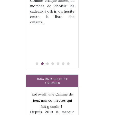
 jeu !
les enfants ?
Comme chaque année, au
our la glisse
Quelle que soit l
moment de choisir les
sel, et même
sous laquel
cadeaux à offrir, on hésite
tits peuvent
matérialise le tipi 
entre la liste des
 s’y initier.
tissu, plastique…)
enfants…
te…
petite tente posé
JEUX DE SOCIETE ET
CREATIFS
une gamme de
Kidywolf, une gamme de
Kidywolf, une ga
onnectés qui
jeux non connectés qui
jeux non connecté
randir !
fait grandir !
fait grandir 
9 la marque
Depuis 2019 la marque
Depuis 2019 la 