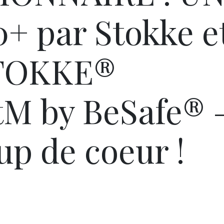
 par Stokke e
STOKKE®
tM by BeSafe® 
up de coeur !