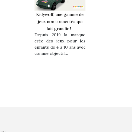
une gamme de
Kidywolf, une gamme de
Kidywolf, une ga
onnectés qui
jeux non connectés qui
jeux non connecté
randir !
fait grandir !
fait grandir 
9 la marque
Depuis 2019 la marque
Depuis 2019 la 
eux pour les
crée des jeux pour les
crée des jeux po
 à 10 ans avec
enfants de 4 à 10 ans avec
enfants de 4 à 10 a
tif…
comme objectif…
comme objectif…