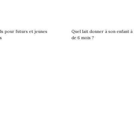
premières grosses
 à des heures
chaleurs et des futures
érentes, des
vacances estivales, le
trictions de
parc, le jardin, la…
ignement pendant
e 15 mois,…
ls pour futurs et jeunes
Quel lait donner à son enfant à 
s
de 6 mois ?