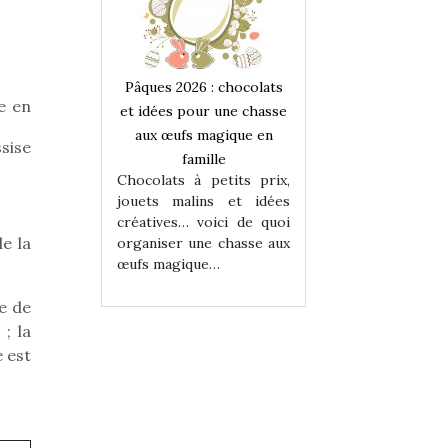
 : chocolats
Pâques 2026 : chocolats
Pâques 2026 : cho
e en
ur une chasse
et idées pour une chasse
et idées pour une
magique en
aux œufs magique en
aux œufs magiqu
sise
ille
famille
famille
 petits prix,
Chocolats à petits prix,
Chocolats à petit
ins et idées
jouets malins et idées
jouets malins et
voici de quoi
créatives… voici de quoi
créatives… voici 
de la
ne chasse aux
organiser une chasse aux
organiser une cha
ue…
œufs magique…
œufs magique…
re de
; la
é est