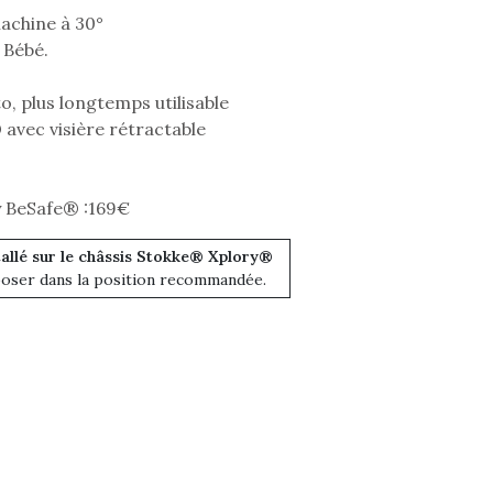
eluches quelles
Les peluc
qui permet aux enfants
machine à 30°
es soient, sont des
qu’elles soi
d’explorer, comprendre
agnons pour les
compagnon
 Bébé.
et s’approprier ce qu’ils…
s. Doudou, meilleur
enfants. Dou
objet à câliner,
ami, objet
o, plus longtemps utilisable
ent,…
confident,…
avec visière rétractable
y BeSafe® :169€
allé sur le châssis Stokke® Xplory®
eposer dans la position recommandée.
Le boom de l
pour enfant
qu’un
L’attrait p
est univer
 l’aventure était au
les plus pe
T’AS TON NERF ?
commencer à
out du jardin ?
A l’heure du
La trottinet
trois confinements
déconfinement, des
ssifs, des couvre-