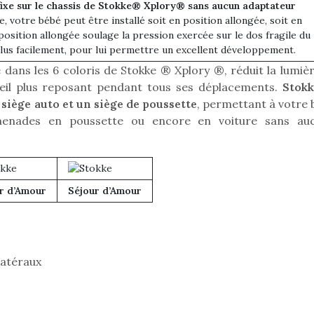
ixe sur le chassis de Stokke® Xplory® sans aucun adaptateur
, votre bébé peut être installé soit en position allongée, soit en
 position allongée soulage la pression exercée sur le dos fragile du
lus facilement, pour lui permettre un excellent développement.
dans les 6 coloris de Stokke ® Xplory ®, réduit la lumièr
eil plus reposant pendant tous ses déplacements.
Stok
 siège auto et un siège de poussette
, permettant à votre 
menades en poussette ou encore en voiture sans au
r d’Amour
Séjour d’Amour
loutre en peluche
Petit chef deviendra
Une loutre
latéraux
r les enfants, un
grand !
pour les 
Les jeux d’imitation
al qui change des
animal qui
constituent un véritable
ands classiques !
grands cl
terrain d’apprentissage