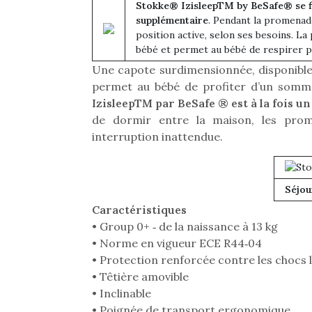
Stokke® IzisleepTM by BeSafe® se f
supplémentaire
. Pendant la promenade
position active, selon ses besoins. La
bébé et permet au bébé de respirer p
Une capote surdimensionnée, disponible 
permet au bébé de profiter d’un somm
IzisleepTM par BeSafe ® est à la fois un
de dormir entre la maison, les pro
interruption inattendue.
Séjou
Caractéristiques
• Group 0+ ‐ de la naissance à 13 kg
• Norme en vigueur ECE R44‐04
Une 
• Protection renforcée contre les chocs 
pou
• Têtière amovible
anim
• Inclinable
gr
• Poignée de transport ergonomique