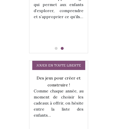
hes quelles
Les peluches q
qui permet aux enfants
ent, sont des
qu’elles soient, s
d’explorer, comprendre
s pour les
compagnons pou
et s’approprier ce qu’ils…
dou, meilleur
enfants. Doudou, m
 à câliner,
ami, objet à câ
confident,…
JOUER EN TOUTE LIBERTE
a trottinette
Des jeux pour créer et
 : bien plus
construire !
Comme chaque année, au
 jeu !
moment de choisir les
our la glisse
cadeaux à offrir, on hésite
sel, et même
entre la liste des
tits peuvent
enfants…
Comment choisir
 s’y initier.
te…
cabanes et des tip