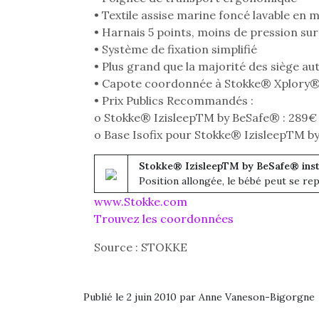
Les p
• Textile assise marine foncé lavable en 
qu’ell
comp
• Harnais 5 points, moins de pression sur
enfant
• Système de fixation simplifié
ami, 
• Plus grand que la majorité des siège aut
confid
• Capote coordonnée à Stokke® Xplory® 
• Prix Publics Recommandés :
o Stokke® IzisleepTM by BeSafe® : 289€
o Base Isofix pour Stokke® IzisleepTM b
Stokke® IzisleepTM by BeSafe® inst
Position allongée, le bébé peut se r
www.Stokke.com
Trouvez les coordonnées
Source : STOKKE
Et si
b
Publié le 2 juin 2010 par Anne Vaneson-Bigorgne
NextGen, une nouvelle
Après 
trottinette mécanique
Des trampolines pour les
succe