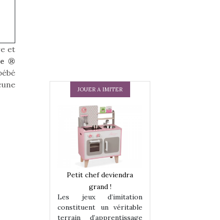
e et
ke ®
bébé
cune
JOUER A IMITER
 en peluche
Petit chef deviendra
Une loutre en pe
enfants, un
grand !
pour les enfants
Les jeux d’imitation
 change des
animal qui chang
constituent un véritable
assiques !
grands classiqu
terrain d’apprentissage