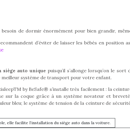
Pâques 2026 : chocolats
Pâques 2026
 a besoin de dormir énormément pour bien grandir, mêm
et idées pour une chasse
et idées po
aux œufs magique en
aux œufs 
recommandent d’éviter de laisser les bébés en position as
famille
fam
ke
Chocolats à petits prix,
Chocolats à
jouets malins et idées
jouets mal
créatives… voici de quoi
créatives… 
 siège auto unique
puisqu’il s’allonge lorsqu’on le sort 
organiser une chasse aux
organiser u
œufs magique…
œufs magiq
e meilleur système de transport pour votre enfant.
zisleepTM by BeSafe® s’installe très facilement : la ceintu
sse sur la coque grâce à un système novateur et breveté 
uleur bleu; le système de tension de la ceinture de sécurit
, elle facilite l’installation du siège auto dans la voiture.