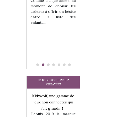
 jeu !
les enfants ?
Comme chaque année, au
our la glisse
Quelle que soit l
moment de choisir les
sel, et même
sous laquel
cadeaux à offrir, on hésite
tits peuvent
matérialise le tipi 
entre la liste des
 s’y initier.
tissu, plastique…)
enfants…
te…
petite tente posé
JEUX DE SOCIETE ET
CREATIFS
une gamme de
Kidywolf, une gamme de
Kidywolf, une ga
onnectés qui
jeux non connectés qui
jeux non connecté
randir !
fait grandir !
fait grandir 
9 la marque
Depuis 2019 la marque
Depuis 2019 la 