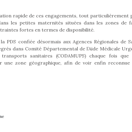
ation rapide de ces engagements, tout particulièrement 
dans les petites maternités situées dans les zones de fa
Pâques 2026 : chocolats
Pâques 2026
raintes fortes en termes de disponibilité.
et idées pour une chasse
et idées po
aux œufs magique en
aux œufs 
e la PDS confiée désormais aux Agences Régionales de S
famille
fam
ntégrés dans Comité Départemental de l’Aide Médicale Urg
Chocolats à petits prix,
Chocolats à
transports sanitaires (CODAMUPS) chaque fois que 
jouets malins et idées
jouets mal
r une zone géographique, afin de voir enfin reconnue 
créatives… voici de quoi
créatives… 
organiser une chasse aux
organiser u
œufs magique…
œufs magiq
gne