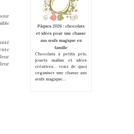
pour
ible
 : chocolats
Pâques 2026 : chocolats
Pâques 2026 : cho
ur une chasse
et idées pour une chasse
et idées pour une
magique en
aux œufs magique en
aux œufs magiqu
anté
ille
famille
famille
ente
 petits prix,
Chocolats à petits prix,
Chocolats à petit
leur
ins et idées
jouets malins et idées
jouets malins et
leur
voici de quoi
créatives… voici de quoi
créatives… voici 
ne chasse aux
organiser une chasse aux
organiser une cha
ue…
œufs magique…
œufs magique…