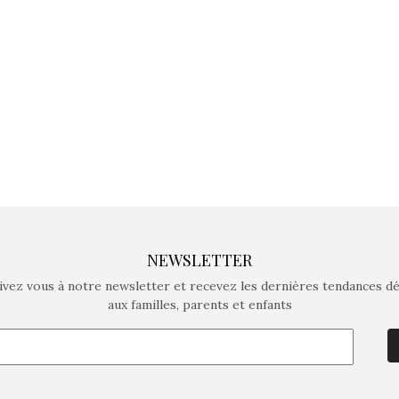
crée des jeux pour les
crée des j
enfants de 4 à 10 ans avec
enfants de 4
comme objectif…
comme objec
NEWSLETTER
ivez vous à notre newsletter et recevez les dernières tendances d
aux familles, parents et enfants