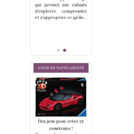
hes quelles
Les peluches q
qui permet aux enfants
ent, sont des
qu’elles soient, s
d’explorer, comprendre
s pour les
compagnons pou
et s’approprier ce qu’ils…
dou, meilleur
enfants. Doudou, m
 à câliner,
ami, objet à câ
confident,…
JOUER EN TOUTE LIBERTE
a trottinette
Comment choisir
Des jeux pour créer et
 : bien plus
cabanes et des tip
construire !