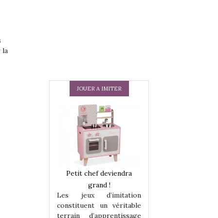
s
 la
JOUER A IMITER
 en peluche
Petit chef deviendra
Une loutre en pe
enfants, un
grand !
pour les enfants
Les jeux d’imitation
 change des
animal qui chang
constituent un véritable
assiques !
grands classiqu
terrain d’apprentissage