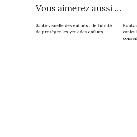
Vous aimerez aussi …
Santé visuelle des enfants : de l’utilité
Bouton
de protéger les yeux des enfants
canicu
consei
Une 
pou
anim
gr