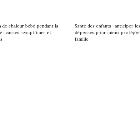
 de chaleur bébé pendant la
Santé des enfants : anticiper le
le : causes, symptômes et
dépenses pour mieux protéger
ls
famille
loutre en peluche
Petit chef deviendra
Une loutre
r les enfants, un
grand !
pour les 
Les jeux d’imitation
al qui change des
animal qui
constituent un véritable
ands classiques !
grands cl
terrain d’apprentissage