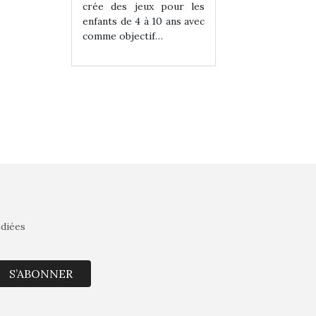
eux pour les
crée des jeux pour les
crée des jeux po
 à 10 ans avec
enfants de 4 à 10 ans avec
enfants de 4 à 10 a
tif…
comme objectif…
comme objectif…
édiées
S’ABONNER