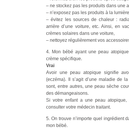
qu
– ne stockez pas les produits dans une
so
– n’exposez pas les produits à la lumière
s
– évitez les sources de chaleur : radiat
c
arrière d’une voiture, etc. Ainsi, en v
p
crèmes solaires dans une voiture,
en
Do
– nettoyez régulièrement vos accessoire
me
am
4. Mon bébé ayant une peau atopique, 
à 
crème spécifique.
co
Vrai
…
Avoir une peau atopique signifie avo
(eczéma). Il s’agit d’une maladie de 
sont, entre autres, une peau sèche cou
des démangeaisons.
Si votre enfant a une peau atopique,
consulter votre médecin traitant.
5. On trouve n’importe quel ingrédient da
mon bébé.