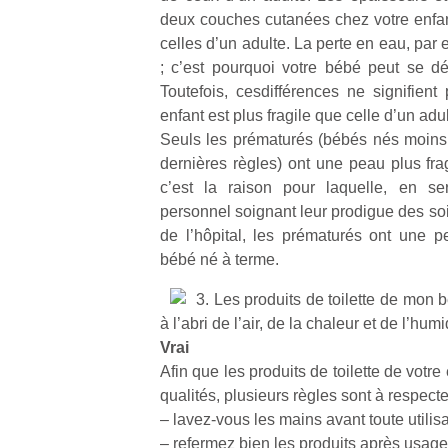
deux couches cutanées chez votre enfan
celles d’un adulte. La perte en eau, par
; c’est pourquoi votre bébé peut se dé
Toutefois, cesdifférences ne signifien
enfant est plus fragile que celle d’un adul
Un
Seuls les prématurés (bébés nés moins
dernières règles) ont une peau plus frag
c’est la raison pour laquelle, en se
p
personnel soignant leur prodigue des soins
e
de l’hôpital, les prématurés ont une p
u
bébé né à terme.
3. Les produits de toilette de mon 
à l’abri de l’air, de la chaleur et de l’humi
Vrai
Afin que les produits de toilette de votre
cl
qualités, plusieurs règles sont à respecte
Le
pe
– lavez-vous les mains avant toute utilisa
qu
– refermez bien les produits après usage