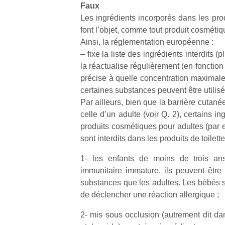
Faux
l’
Les ingrédients incorporés dans les prod
NextGen,
Des
font l’objet, comme tout produit cosmétiqu
une
trampolines
Ainsi, la réglementation européenne :
nouvelle
pour les
– fixe la liste des ingrédients interdits 
Ap
trottinette
co
grands et
la réactualise régulièrement (en fonction 
mécanique
su
les petits !
précise à quelle concentration maximale
Beeper
de
Durant les
certaines substances peuvent être utilisé
Les
co
vacances
Par ailleurs, bien que la barrière cutané
enfants
fe
estivales
celle d’un adulte (voir Q. 2), certains in
débordent
he
et avec le
produits cosmétiques pour adultes (par e
souvent
di
retour des
d’énergie.
sont interdits dans les produits de toilett
de
beaux
Varier les
re
jours, c’est
1- les enfants de moins de trois an
occupations
de
l’occasion
n’est pas
d’
immunitaire immature, ils peuvent être 
rêvée
toujours
pe
substances que les adultes. Les bébés s
pour les
simple.
pr
enfants
de déclencher une réaction allergique ;
Conjuguer
15
de…
divertissement,
2- mis sous occlusion (autrement dit d
activité