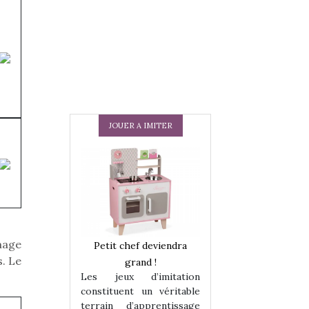
JOUER A IMITER
mage
 en peluche
Petit chef deviendra
Une loutre en pe
. Le
enfants, un
grand !
pour les enfants
Les jeux d’imitation
 change des
animal qui chang
constituent un véritable
assiques !
grands classiqu
terrain d’apprentissage