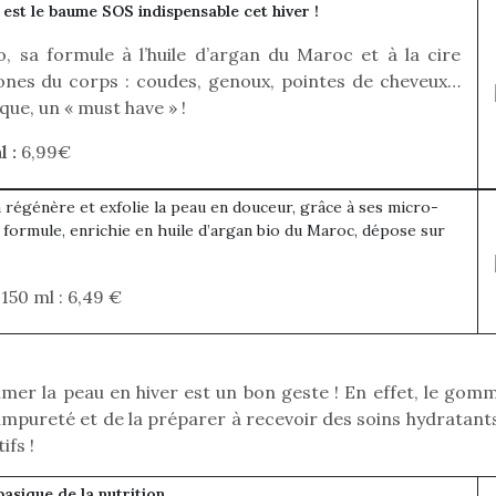
 est le baume SOS indispensable cet hiver !
, sa formule à l’huile d’argan du Maroc et à la cire
 zones du corps : coudes, genoux, pointes de cheveux…
que, un « must have » !
 :
6,99€
 régénère et exfolie la peau en douceur, grâce à ses micro-
a formule, enrichie en huile d’argan bio du Maroc, dépose sur
50 ml : 6,49 €
mer la peau en hiver est un bon geste ! En effet, le gom
loutre en peluche
Petit chef deviendra
Une loutre
mpureté et de la préparer à recevoir des soins hydratants
r les enfants, un
grand !
pour les 
Les jeux d’imitation
ifs !
al qui change des
animal qui
constituent un véritable
ands classiques !
grands cl
terrain d’apprentissage
basique de la nutrition