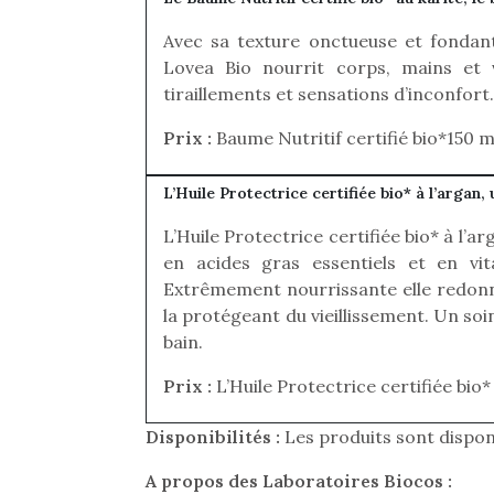
Les p
qu’ell
Avec sa texture onctueuse et fondant
comp
Lovea Bio nourrit corps, mains et v
enfant
tiraillements et sensations d’inconfort.
ami, 
confid
Prix :
Baume Nutritif certifié bio*150 m
L’Huile Protectrice certifiée bio* à l’argan, u
L’Huile Protectrice certifiée bio* à l’ar
en acides gras essentiels et en vita
Extrêmement nourrissante elle redonne
NextGen, une nouvelle
Des trampolines pour les
Et si
la protégeant du vieillissement. Un so
trottinette mécanique
grands et les petits !
b
bain.
Durant les vacances
Après 
Beeper
estivales et avec le
succe
Les enfants débordent
Prix :
L’Huile Protectrice certifiée bio*
retour des beaux jours,
feux
souvent d’énergie. Varier
c’est l’occasion rêvée
diff
les occupations n’est pas
Disponibilités :
Les produits sont dispon
pour les enfants de…
res
toujours simple.
d’élo
Conjuguer
A propos des Laboratoires Biocos :
presqu
divertissement, activité