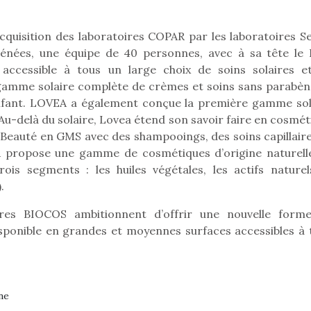
qu’un
L’attrait p
est univer
cquisition des laboratoires COPAR par les laboratoires Se
les plus pe
énées, une équipe de 40 personnes, avec à sa tête le
commencer à
 accessible à tous un large choix de soins solaires e
La trottinet
gamme solaire complète de crèmes et soins sans parabèn
enfant. LOVEA a également conçue la première gamme sol
Au-delà du solaire, Lovea étend son savoir faire en cosmét
e Beauté en GMS avec des shampooings, des soins capillaire
AR propose une gamme de cosmétiques d’origine naturell
trois segments : les huiles végétales, les actifs naturel
.
Kidywolf, une gamme de
Kidywolf, 
res BIOCOS ambitionnent d’offrir une nouvelle form
jeux non connectés qui
jeux non c
isponible en grandes et moyennes surfaces accessibles à 
fait grandir !
fait g
Depuis 2019 la marque
Depuis 201
crée des jeux pour les
crée des j
enfants de 4 à 10 ans avec
enfants de 4
comme objectif…
comme objec
ne