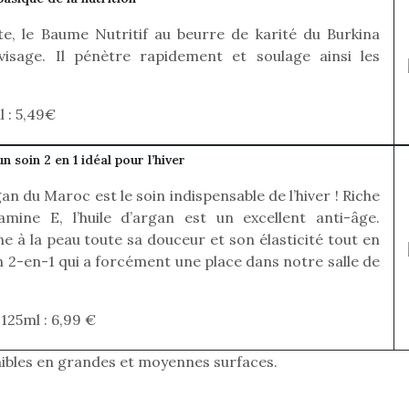
eluches quelles
Les peluc
qui permet aux enfants
es soient, sont des
qu’elles soi
e, le Baume Nutritif au beurre de karité du Burkina
d’explorer, comprendre
agnons pour les
compagnon
et s’approprier ce qu’ils…
isage. Il pénètre rapidement et soulage ainsi les
s. Doudou, meilleur
enfants. Dou
objet à câliner,
ami, objet
ent,…
confident,…
l : 5,49€
n soin 2 en 1 idéal pour l’hiver
gan du Maroc est le soin indispensable de l’hiver ! Riche
mine E, l’huile d’argan est un excellent anti-âge.
 à la peau toute sa douceur et son élasticité tout en
 l’aventure était au
T’AS TON NERF ?
in 2-en-1 qui a forcément une place dans notre salle de
A l’heure du
out du jardin ?
déconfinement, des
trois confinements
premières grosses
ssifs, des couvre-
 125ml : 6,99 €
chaleurs et des futures
 à des heures
vacances estivales, le
érentes, des
ibles en grandes et moyennes surfaces.
parc, le jardin, la…
trictions de
Le boom de l
ignement pendant
pour enfant
e 15 mois,…