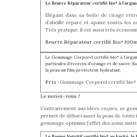
Le Beurre Réparateur certifié bio* à l’argan
Elégant dans sa boîte de cirage rétro
d’abeille répare et apaise toutes les
Très pratique, il est aussi très économi
Beurre Réparateur certifié Bio* 100ml
Le Gommage Corporel certifié bio* à l’argan
particules d’écorces d’orange et de sucre. S
la peau un film protecteur hydratant.
Prix :
Gommage Corporel certifié bio* 1
Le saviez-vous ?
Contrairement aux idées reçues, se gom
Une 
permet de débarrasser la peau de toute i
pou
gommage optimise l’effet des soins nutrit
anim
gr
Le Baume Nutritif certifié bio* au karité, le 