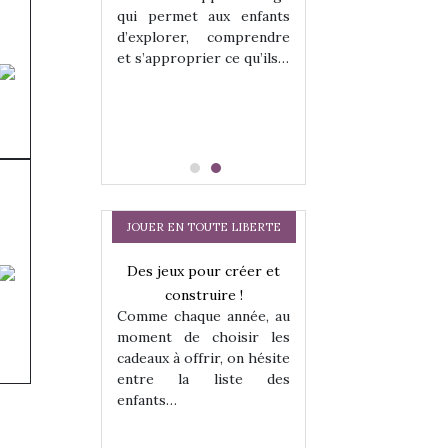
hes quelles
Les peluches q
qui permet aux enfants
ent, sont des
qu’elles soient, s
d’explorer, comprendre
s pour les
compagnons pou
et s’approprier ce qu’ils…
dou, meilleur
enfants. Doudou, m
 à câliner,
ami, objet à câ
confident,…
JOUER EN TOUTE LIBERTE
Des jeux pour créer et
Comment choisir
construire !
cabanes et des tip
Comme chaque année, au
les enfants ?
moment de choisir les
Quelle que soit l
cadeaux à offrir, on hésite
sous laquel
entre la liste des
matérialise le tipi 
enfants…
a trottinette
tissu, plastique…)
petite tente posé
 : bien plus