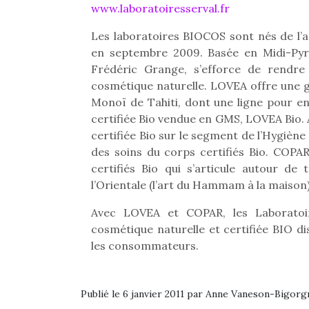
www.laboratoiresserval.fr
physique ou
apprentissage…
Les laboratoires BIOCOS sont nés de l’a
en septembre 2009. Basée en Midi-Pyr
Frédéric Grange, s’efforce de rendre
cosmétique naturelle. LOVEA offre une 
Monoï de Tahiti, dont une ligne pour 
certifiée Bio vendue en GMS, LOVEA Bio. 
certifiée Bio sur le segment de l’Hygièn
des soins du corps certifiés Bio. COP
certifiés Bio qui s’articule autour de 
l’Orientale (l’art du Hammam à la maison)
Avec LOVEA et COPAR, les Laboratoi
cosmétique naturelle et certifiée BIO d
les consommateurs.
Publié le 6 janvier 2011 par Anne Vaneson-Bigorg