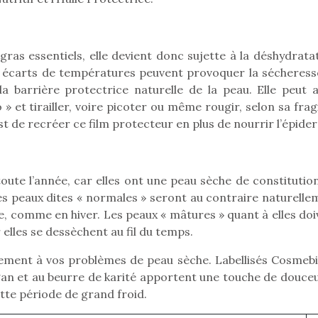
as essentiels, elle devient donc sujette à la déshydratat
Pâques 2026 : chocolats
Pâques 2026
les écarts de températures peuvent provoquer la sécheress
et idées pour une chasse
et idées po
la barrière protectrice naturelle de la peau. Elle peut a
aux œufs magique en
aux œufs 
 et tirailler, voire picoter ou même rougir, selon sa fragi
famille
fam
est de recréer ce film protecteur en plus de nourrir l’épide
Chocolats à petits prix,
Chocolats à
jouets malins et idées
jouets mal
créatives… voici de quoi
créatives… 
organiser une chasse aux
organiser u
ute l’année, car elles ont une peau sèche de constitution
œufs magique…
œufs magiq
 Les peaux dites « normales » seront au contraire naturell
e, comme en hiver. Les peaux « mâtures » quant à elles doi
r elles se dessèchent au fil du temps.
ement à vos problèmes de peau sèche. Labellisés Cosmebi
’argan et au beurre de karité apportent une touche de douce
ette période de grand froid.