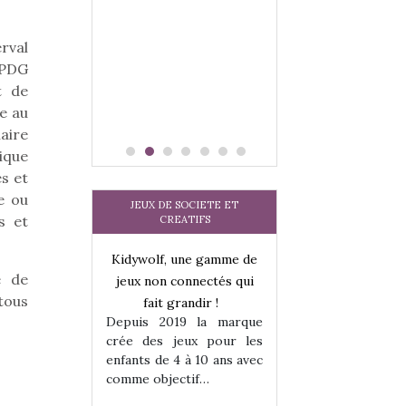
 jeu !
our la glisse
sel, et même
rval
tits peuvent
 PDG
 s’y initier.
t de
te…
e au
aire
ique
s et
e ou
JEUX DE SOCIETE ET
s et
CREATIFS
une gamme de
Kidywolf, une gamme de
Kidywolf, une ga
e de
onnectés qui
jeux non connectés qui
jeux non connecté
tous
randir !
fait grandir !
fait grandir 
9 la marque
Depuis 2019 la marque
Depuis 2019 la 
eux pour les
crée des jeux pour les
crée des jeux po
 à 10 ans avec
enfants de 4 à 10 ans avec
enfants de 4 à 10 a
tif…
comme objectif…
comme objectif…