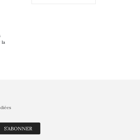
s
 la
édiées
S’ABONNER