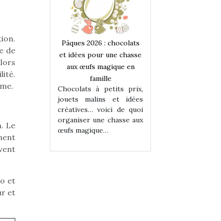
ion.
 : chocolats
Pâques 2026 : chocolats
Pâques 2026 : cho
e de
ur une chasse
et idées pour une chasse
et idées pour une
lors
magique en
aux œufs magique en
aux œufs magiqu
lité.
ille
famille
famille
rme.
 petits prix,
Chocolats à petits prix,
Chocolats à petit
ins et idées
jouets malins et idées
jouets malins et
voici de quoi
créatives… voici de quoi
créatives… voici 
ne chasse aux
organiser une chasse aux
organiser une cha
. Le
ue…
œufs magique…
œufs magique…
ement
vent
o et
ur et