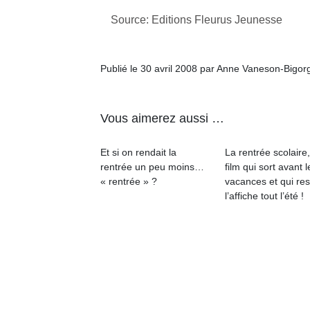
Source: Editions Fleurus Jeunesse
Publié le 30 avril 2008 par Anne Vaneson-Bigor
Un
Vous aimerez aussi …
p
Et si on rendait la
La rentrée scolaire
e
rentrée un peu moins…
film qui sort avant l
u
« rentrée » ?
vacances et qui res
l’affiche tout l’été !
cl
Le
pe
qu