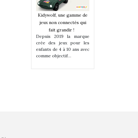
une gamme de
Kidywolf, une gamme de
Kidywolf, une ga
onnectés qui
jeux non connectés qui
jeux non connecté
randir !
fait grandir !
fait grandir 
9 la marque
Depuis 2019 la marque
Depuis 2019 la 
eux pour les
crée des jeux pour les
crée des jeux po
 à 10 ans avec
enfants de 4 à 10 ans avec
enfants de 4 à 10 a
tif…
comme objectif…
comme objectif…