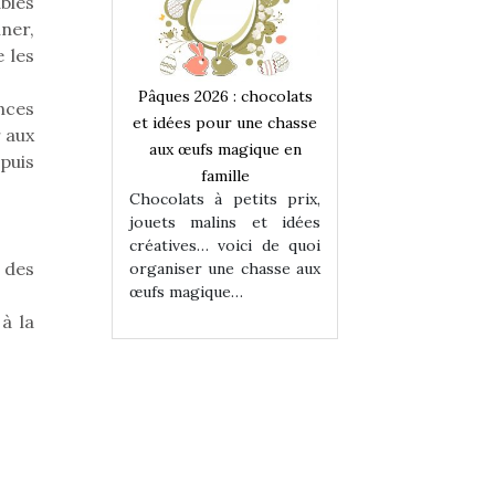
ables
ner,
 les
 : chocolats
Pâques 2026 : chocolats
Pâques 2026 : cho
nces
ur une chasse
et idées pour une chasse
et idées pour une
r aux
magique en
aux œufs magique en
aux œufs magiqu
puis
ille
famille
famille
 petits prix,
Chocolats à petits prix,
Chocolats à petit
ins et idées
jouets malins et idées
jouets malins et
voici de quoi
créatives… voici de quoi
créatives… voici 
 des
ne chasse aux
organiser une chasse aux
organiser une cha
ue…
œufs magique…
œufs magique…
à la