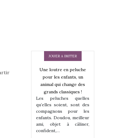
JOUER A IMITER
Une loutre en peluche
rtir
pour les enfants, un
animal qui change des
grands classiques !
Les peluches quelles
qu’elles soient, sont des
f deviendra
Petit chef devie
compagnons pour les
nd !
grand !
enfants. Doudou, meilleur
d’imitation
Les jeux d’imi
ami, objet à câliner,
 un véritable
constituent un vé
confident,…
pprentissage
terrain d’apprent