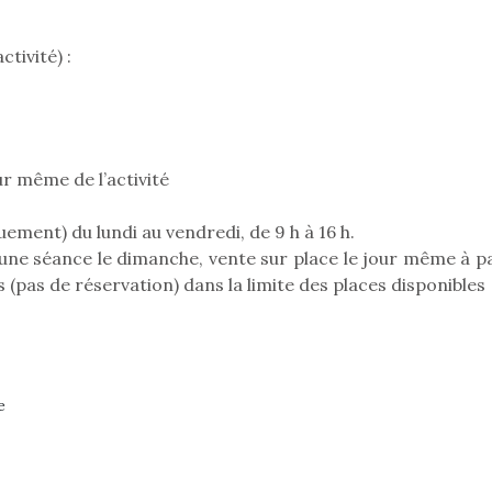
tivité) :
ur même de l’activité
ement) du lundi au vendredi, de 9 h à 16 h.
une séance le dimanche, vente sur place le jour même à pa
s (pas de réservation) dans la limite des places disponibles
Une loutre en peluche
Petit che
e
pour les enfants, un
gra
Les jeux 
animal qui change des
constituent
grands classiques !
terrain d’a