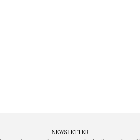
Kidywolf, une gamme de
Kidywolf, 
jeux non connectés qui
jeux non c
fait grandir !
fait g
Depuis 2019 la marque
Depuis 201
crée des jeux pour les
crée des j
enfants de 4 à 10 ans avec
enfants de 4
comme objectif…
comme objec
NEWSLETTER