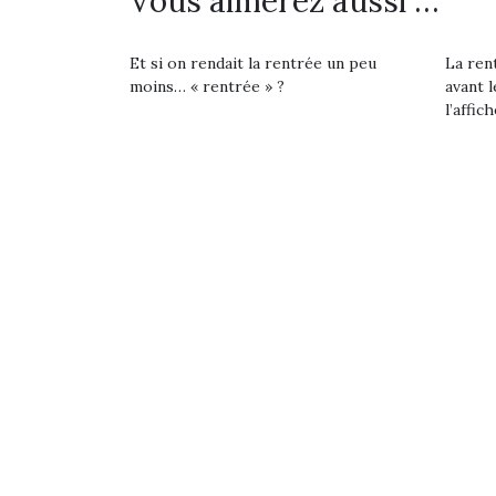
Vous aimerez aussi …
Et si on rendait la rentrée un peu
La rent
moins… « rentrée » ?
avant l
l’affich
Et si l’aventure était au
T’
bout du jardin ?
A l
Après trois confinements
déco
Des trampolines pour les
successifs, des couvre-