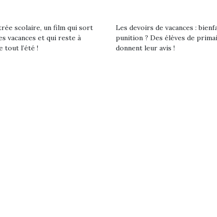
Les peluches quelles
qui permet
qu’elles soient, sont des
d’explorer
compagnons pour les
rée scolaire, un film qui sort
Les devoirs de vacances : bienf
et s’appropri
enfants. Doudou, meilleur
es vacances et qui reste à
punition ? Des élèves de prima
ami, objet à câliner,
e tout l’été !
donnent leur avis !
confident,…
AS TON NERF ?
Le boom de la trottinette
Des jeux p
’heure du
pour enfant : bien plus
const
nfinement, des