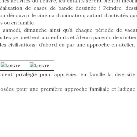
 les activités du Louvre, les enfants seront bientôt incoll
réalisation de cases de bande dessinée ! Peindre, dessi
u découvrir le cinéma d’animation; autant d’activités que
s ou en famille.
Pâques 2026 : chocolats
Pâques 2026
i, samedi, dimanche ainsi qu’à chaque période de vaca
et idées pour une chasse
et idées po
visites permettent aux enfants et à leurs parents de s’initie
aux œufs magique en
aux œufs 
es civilisations, d’abord en par une approche en atelier, 
famille
fam
Chocolats à petits prix,
Chocolats à
jouets malins et idées
jouets mal
créatives… voici de quoi
créatives… 
ent privilégié pour apprécier en famille la diversité
organiser une chasse aux
organiser u
œufs magique…
œufs magiq
osées pour une première approche familiale et ludique 