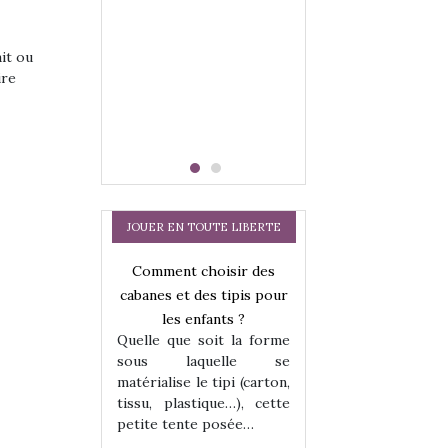
 aux enfants
qui permet aux e
, comprendre
d’explorer, comp
ait ou
er ce qu’ils…
et s’approprier ce 
ire
JOUER EN TOUTE LIBERTE
Comment choisir des
cabanes et des tipis pour
les enfants ?
Quelle que soit la forme
sous laquelle se
matérialise le tipi (carton,
tissu, plastique…), cette
our créer et
NextGen, une nou
petite tente posée…
ruire !
trottinette méca