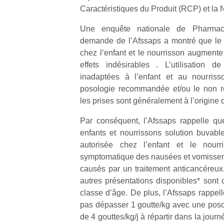
Caractéristiques du Produit (RCP) et la
Une enquête nationale de Pharmaco
demande de l’Afssaps a montré que le
chez l’enfant et le nourrisson augmente
effets indésirables . L’utilisation 
Un
inadaptées à l’enfant et au nourriss
posologie recommandée et/ou le non res
les prises sont généralement à l’origine 
p
e
Par conséquent, l’Afssaps rappelle q
u
enfants et nourrissons solution buvable
autorisée chez l’enfant et le nourr
symptomatique des nausées et vomisseme
causés par un traitement anticancéreux.
autres présentations disponibles* sont 
cl
classe d’âge. De plus, l’Afssaps rappel
Le
pas dépasser 1 goutte/kg avec une poso
pe
de 4 gouttes/kg/j à répartir dans la journé
qu