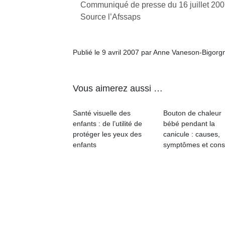
Communiqué de presse du 16 juillet 20
Source l’Afssaps
NextGen,
l’
Des
une
trampolines
nouvelle
Publié le 9 avril 2007 par Anne Vaneson-Bigorg
pour les
trottinette
grands et
mécanique
Ap
les petits !
Beeper
co
Vous aimerez aussi …
Durant les
Les
su
vacances
enfants
de
estivales
Santé visuelle des
Bouton de chaleur
débordent
co
et avec le
enfants : de l’utilité de
bébé pendant la
souvent
fe
retour des
protéger les yeux des
canicule : causes,
d’énergie.
he
beaux
enfants
symptômes et cons
Varier les
di
jours, c’est
occupations
de
l’occasion
n’est pas
re
rêvée
toujours
de
pour les
simple.
d’
enfants
Conjuguer
pe
de…
divertissement,
pr
activité
15