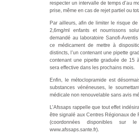
respecter un intervalle de temps d’au m
qu
so
prise, même en cas de rejet partiel ou to
s
Par ailleurs, afin de limiter le risque
c
p
2,6mg/ml enfants et nourrissons solu
en
demandé au laboratoire Sanofi-Aventis
Do
ce médicament de mettre à dispositi
me
distincts, l’un contenant une pipette gra
am
contenant une pipette graduée de 15 à
à 
sera effective dans les prochains mois.
co
…
Enfin, le métoclopramide est désormais 
substances vénéneuses, le soumettant
médicale non renouvelable sans avis mé
L’Afssaps rappelle que tout effet indésir
être signalé aux Centres Régionaux de
(coordonnées disponibles sur l
www.afssaps.sante.fr).