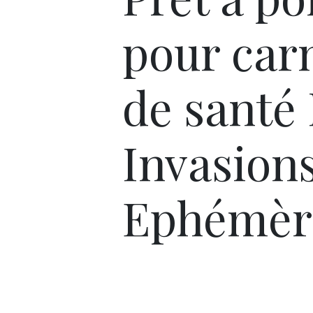
pour car
de santé 
Invasion
Ephémèr