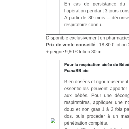
En cas de persistance du 
l’opération pendant 3 jours cons
A partir de 30 mois – déconse
respiratoire connu.
Disponible exclusivement en pharmacie
Un
Prix de vente conseillé :
18,80 € lotion
+ peigne 9,80 € lotion 30 ml
p
Pour la respiration aisée de Bé
e
PranaBB bio
u
Bien dosées et rigoureusement 
essentielles peuvent apporter
aux bébés. Pour une décong
respiratoires, appliquer une 
cl
doux et non gras 1 à 2 fois par
Le
dos, puis procéder à un mas
pe
pénétration complète.
qu