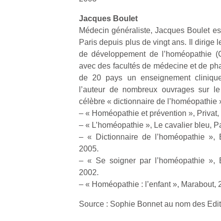
Jacques Boulet
Médecin généraliste, Jacques Boulet e
Paris depuis plus de vingt ans. Il dirige
de développement de l’homéopathie (C
avec des facultés de médecine et de ph
Un
de 20 pays un enseignement clinique 
l’auteur de nombreux ouvrages sur le
célèbre « dictionnaire de l’homéopathie 
p
– « Homéopathie et prévention », Privat,
e
– « L’homéopathie », Le cavalier bleu, P
u
– « Dictionnaire de l’homéopathie », 
2005.
– « Se soigner par l’homéopathie », E
2002.
– « Homéopathie : l’enfant », Marabout,
cl
Le
Source : Sophie Bonnet au nom des Edi
pe
qu