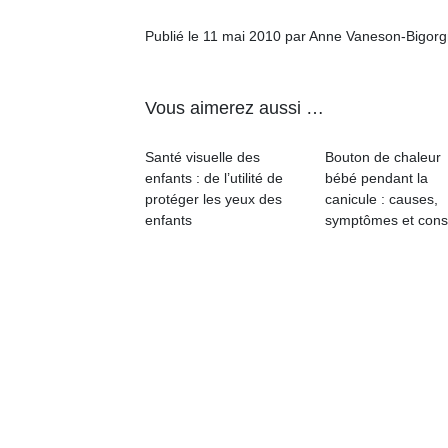
qu
so
Publié le 11 mai 2010 par Anne Vaneson-Bigor
s
c
p
Vous aimerez aussi …
en
Do
Santé visuelle des
Bouton de chaleur
me
enfants : de l’utilité de
bébé pendant la
am
protéger les yeux des
canicule : causes,
à 
enfants
symptômes et cons
co
…