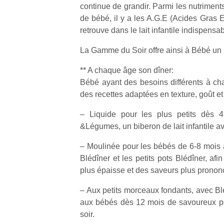
continue de grandir. Parmi les nutriment
de bébé, il y a les A.G.E (Acides Gras Es
retrouve dans le lait infantile indispensa
La Gamme du Soir offre ainsi à Bébé un p
Un
** A chaque âge son dîner:
Bébé ayant des besoins différents à c
des recettes adaptées en texture, goût et
p
– Liquide pour les plus petits dès 4
e
&Légumes, un biberon de lait infantile 
u
– Moulinée pour les bébés de 6-8 mois
Blédîner et les petits pots Blédîner, afin
plus épaisse et des saveurs plus pronon
cl
– Aux petits morceaux fondants, avec Blé
Le
aux bébés dès 12 mois de savoureux pet
pe
soir.
qu