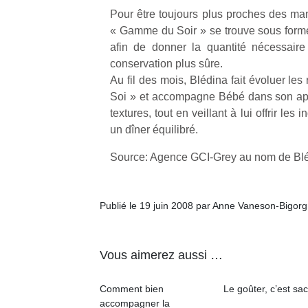
qu
Pour être toujours plus proches des ma
so
« Gamme du Soir » se trouve sous forme 
s
afin de donner la quantité nécessair
c
conservation plus sûre.
p
en
Au fil des mois, Blédina fait évoluer le
Do
Soi » et accompagne Bébé dans son app
me
textures, tout en veillant à lui offrir les
am
un dîner équilibré.
à 
co
Source: Agence GCI-Grey au nom de Bl
…
Publié le 19 juin 2008 par Anne Vaneson-Bigor
Vous aimerez aussi …
Comment bien
Le goûter, c’est sac
accompagner la