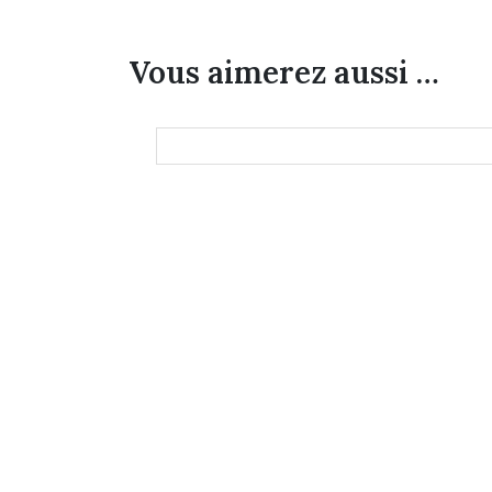
Vous aimerez aussi …
Accouchement de bébé en été : quels
Choisi
vêtements prévoir pour la maternité
accomp
quotid