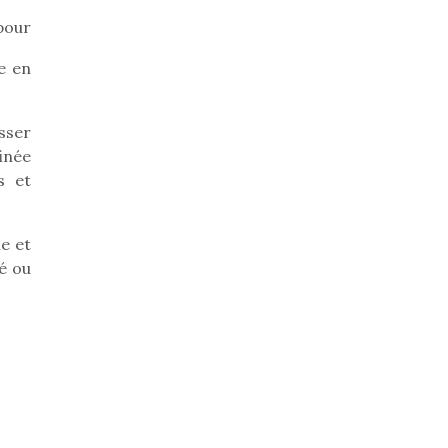
 pour
he en
isser
finée
s et
e et
é ou