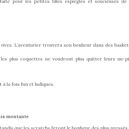
faite pour les petites filles espiègles et soucieuses de 
 vives. L’aventurier trouvera son bonheur dans des basket
e les plus coquettes ne voudront plus quitter leurs nu-pi
 à la fois fun et ludiques.
nnis montante
tandis que les scratchs feront le bonheur des plus pressés 