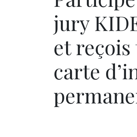
jury KI
et reçois 
carte d’i
permanen