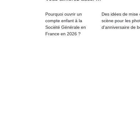
Pourquoi ouvrir un
Des idées de mise
compte enfant à la
scène pour les pho
Société Générale en
d’anniversaire de 
France en 2026 ?
Un
p
e
u
cl
Le
pe
qu