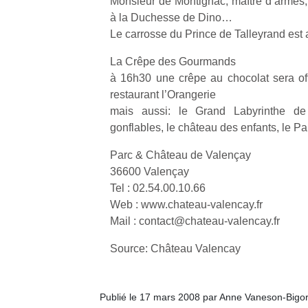
Monsieur de Montignac, maître d’armes, 
à la Duchesse de Dino…
Le carrosse du Prince de Talleyrand es
La Crêpe des Gourmands
à 16h30 une crêpe au chocolat sera off
Un
restaurant l’Orangerie
mais aussi: le Grand Labyrinthe de
gonflables, le château des enfants, le 
p
Parc & Château de Valençay
e
36600 Valençay
u
Tel : 02.54.00.10.66
Web : www.chateau-valencay.fr
Mail : contact@chateau-valencay.fr
Source: Château Valencay
cl
Le
pe
Publié le 17 mars 2008 par Anne Vaneson-Bigo
qu