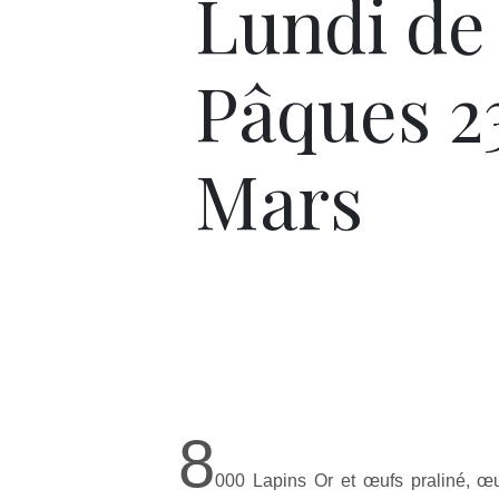
Lundi de
Pâques 23
Mars
8
000 Lapins Or et œufs praliné, œu