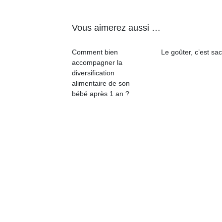
qu
so
s
Vous aimerez aussi …
c
p
Comment bien
Le goûter, c’est sac
en
accompagner la
Do
diversification
me
alimentaire de son
am
bébé après 1 an ?
à 
co
…