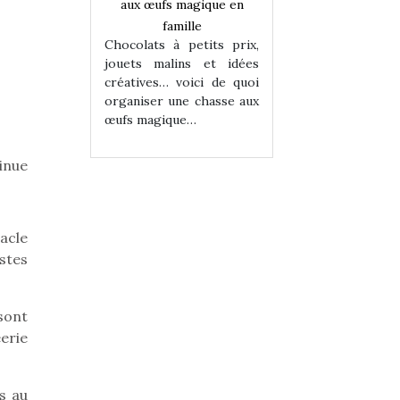
magique en
aux œufs magique en
aux œufs magiqu
ille
famille
famille
 petits prix,
Chocolats à petits prix,
Chocolats à petit
ins et idées
jouets malins et idées
jouets malins et
voici de quoi
créatives… voici de quoi
créatives… voici 
ne chasse aux
organiser une chasse aux
organiser une cha
ue…
œufs magique…
œufs magique…
inue
acle
stes
 sont
éerie
s au