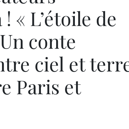
! « L’étoile de
Un conte
tre ciel et terr
 Paris et
Pâques 2026 : chocolats
Pâques 2026
et idées pour une chasse
et idées po