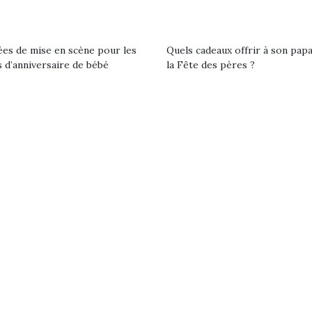
ées de mise en scène pour les
Quels cadeaux offrir à son pap
 d’anniversaire de bébé
la Fête des pères ?
Kidywolf, une gamme de
Kidywolf, 
jeux non connectés qui
jeux non c
fait grandir !
fait g
Depuis 2019 la marque
Depuis 201
crée des jeux pour les
crée des j
enfants de 4 à 10 ans avec
enfants de 4
comme objectif…
comme objec