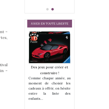
JOUER EN TOUTE LIBERTE
nt –
tes,
ival
a trottinette
Comment choisir
Des jeux pour créer et
in –
 : bien plus
cabanes et des tip
construire !
 jeu !
les enfants ?
Comme chaque année, au
our la glisse
Quelle que soit l
moment de choisir les
sel, et même
sous laquel
cadeaux à offrir, on hésite
tits peuvent
matérialise le tipi 
entre la liste des
 s’y initier.
tissu, plastique…)
enfants…
te…
petite tente posé