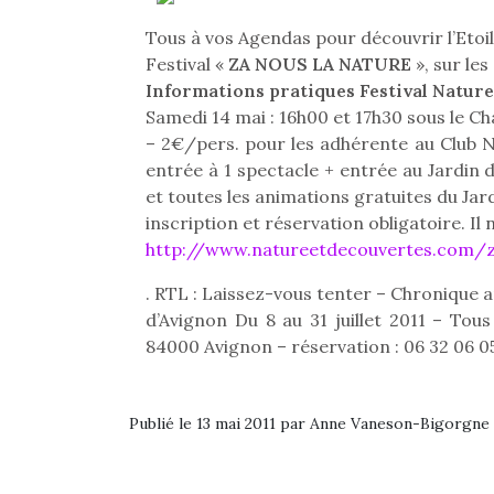
Tous à vos Agendas pour découvrir l’Etoil
Festival «
ZA NOUS LA NATURE
», sur les
Informations pratiques Festival Natur
Samedi 14 mai : 16h00 et 17h30 sous le Ch
– 2€/pers. pour les adhérente au Club 
entrée à 1 spectacle + entrée au Jardin 
et toutes les animations gratuites du Jar
inscription et réservation obligatoire. Il n
http://www.natureetdecouvertes.com/z
Et si
. RTL : Laissez-vous tenter – Chronique 
b
NextGen, une nouvelle
d’Avignon Du 8 au 31 juillet 2011 – Tous
Après 
trottinette mécanique
84000 Avignon – réservation : 06 32 06 05 
Des trampolines pour les
succe
Beeper
grands et les petits !
feux
Les enfants débordent
Durant les vacances
diff
souvent d’énergie. Varier
estivales et avec le
res
Publié le 13 mai 2011 par Anne Vaneson-Bigorgne
les occupations n’est pas
retour des beaux jours,
d’élo
toujours simple.
c’est l’occasion rêvée
presqu
Conjuguer
pour les enfants de…