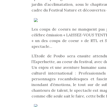
jardin d’acclimatation, sous le chapite
cadre du Festival Nature et découvertes
Les coups de coeurs ne manquent pas pou
célèbre émission « LAISSEZ-VOUS TENTER »
« un des coups de coeur » de RTL et S
spectacle…
Une 
L’Etoile de Poubo sera ensuite attendu
pou
l’Esperluette, au coeur du festival, avec
anim
Un enjeu et une aventure humaine sans 
gr
culturel international : Professionne
Les p
personnages rocambolesques et fasci
qu’ell
inondant d’émotions, le tout sur de su
comp
chanteurs de talent, le spectacle est ma
enfant
comme elle seule sait le faire, cette belle
ami, 
confid