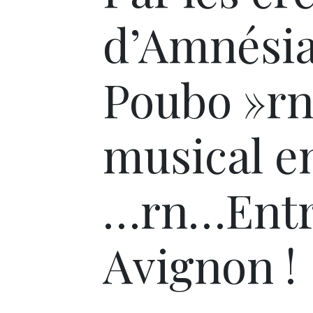
d’Amnésia 
Poubo »rn
musical en
…rn…Entre
Avignon !