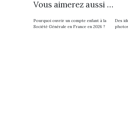
Vous aimerez aussi …
divertissement, activité
physique ou
apprentissage…
Pourquoi ouvrir un compte enfant à la
Des id
Société Générale en France en 2026 ?
photos