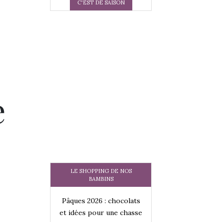
C'EST DE SAISON
e
LE SHOPPING DE NOS
BAMBINS
 : chocolats
Pâques 2026 : chocolats
Pâques 2026 : cho
ur une chasse
et idées pour une chasse
et idées pour une