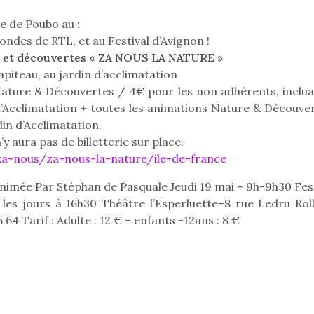
e de Poubo au :
 ondes de RTL, et au Festival d’Avignon !
e et découvertes « ZA NOUS LA NATURE »
apiteau, au jardin d’acclimatation
Nature & Découvertes / 4€ pour les non adhérents, inclua
T’AS TON NERF ?
d’Acclimatation + toutes les animations Nature & Découver
A l’heure du
din d’Acclimatation.
déconfinement, des
’y aura pas de billetterie sur place.
premières grosses
chaleurs et des futures
a-nous/za-nous-la-nature/ile-de-france
vacances estivales, le
 l’aventure était au
animée Par Stéphan de Pasquale Jeudi 19 mai – 9h-9h30 Fest
parc, le jardin, la…
Le boom de l
out du jardin ?
 les jours à 16h30 Théâtre l’Esperluette–8 rue Ledru Roll
pour enfant
trois confinements
64 Tarif : Adulte : 12 € – enfants -12ans : 8 €
ssifs, des couvre-
qu’un
 à des heures
L’attrait p
érentes, des
est univer
trictions de
les plus pe
ignement pendant
commencer à
e 15 mois,…
La trottinet