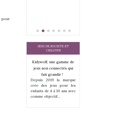
a pour
JEUX DE SOCIETE ET
CREATIFS
une gamme de
Kidywolf, une gamme de
Kidywolf, une ga
onnectés qui
jeux non connectés qui
jeux non connecté
randir !
fait grandir !
fait grandir 
9 la marque
Depuis 2019 la marque
Depuis 2019 la 
eux pour les
crée des jeux pour les
crée des jeux po
 à 10 ans avec
enfants de 4 à 10 ans avec
enfants de 4 à 10 a
tif…
comme objectif…
comme objectif…