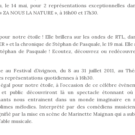
au, le 14 mai, pour 2 représentations exceptionnelles dan
 « ZA NOUS LA NATURE », à 16h00 et 17h30.
r notre étoile ! Elle brillera sur les ondes de RTL, dan
 et la chronique de Stéphan de Pasquale, le 19 mai. Elle 
téphan de Pasquale ! Ecoutez, découvrez ou redécouvre
loutre en peluche
Petit chef deviendra
Une loutre
e au Festival d’Avignon, du 8 au 31 juillet 2011, au Thé
r les enfants, un
grand !
pour les 
 des représentations quotidiennes à 16h30.
Les jeux d’imitation
al qui change des
animal qui
égal pour notre étoile, à l’occasion de ce célèbre événe
constituent un véritable
ands classiques !
grands cl
ls et public découvriront là un spectacle étonnant où
terrain d’apprentissage
eluches quelles
Les peluc
nants nous entrainent dans un monde imaginaire en 
qui permet aux enfants
es soient, sont des
qu’elles soi
blimes mélodies. Interprété par des comédiens musicien
d’explorer, comprendre
agnons pour les
compagnon
et s’approprier ce qu’ils…
gnifié par la mise en scène de Marinette Maignan qui a sub
s. Doudou, meilleur
enfants. Dou
 fable musicale.
objet à câliner,
ami, objet
ent,…
confident,…