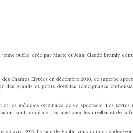
aux œufs magique en
aux œufs 
famille
fam
Chocolats à petits prix,
Chocolats à
jouets malins et idées
jouets mal
créatives… voici de quoi
créatives… 
organiser une chasse aux
organiser u
œufs magique…
œufs magiq
 jeune public, créé par Marie et Jean-Claude Bramly, cont
dio des Champs Elysées en décembre 2010, ce superbe spect
ur des grands et petits dont les témoignages enthousia
!
ile et les mélodies originales de ce spectacle. Les textes
nsons sont un délice : Du miel pour les oreilles et de la f
e en avril 2011, l’Etoile de Poubo vous donne rendez-vou