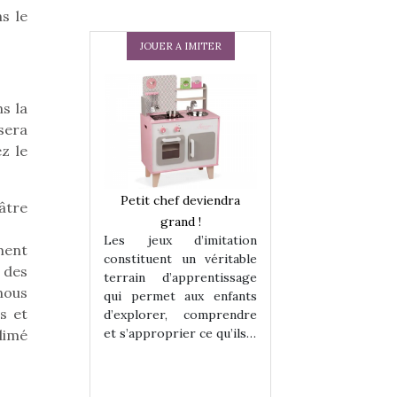
s le
JOUER A IMITER
s la
sera
z le
 en peluche
Petit chef deviendra
Une loutre en pe
âtre
enfants, un
grand !
pour les enfants
Les jeux d’imitation
 change des
animal qui chang
ment
constituent un véritable
assiques !
grands classiqu
 des
terrain d’apprentissage
hes quelles
Les peluches q
nous
qui permet aux enfants
ent, sont des
qu’elles soient, s
s et
d’explorer, comprendre
s pour les
compagnons pou
et s’approprier ce qu’ils…
limé
dou, meilleur
enfants. Doudou, m
 à câliner,
ami, objet à câ
confident,…