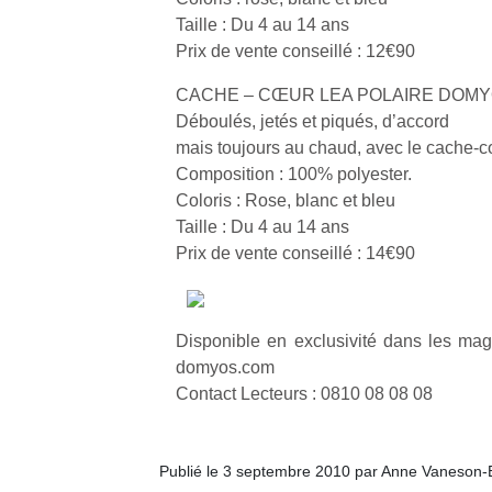
p
Taille : Du 4 au 14 ans
e
Prix de vente conseillé : 12€90
u
CACHE – CŒUR LEA POLAIRE DOM
Déboulés, jetés et piqués, d’accord
mais toujours au chaud, avec le cache-c
Composition : 100% polyester.
cl
Coloris : Rose, blanc et bleu
Le
Taille : Du 4 au 14 ans
pe
Prix de vente conseillé : 14€90
qu
qu
so
s
Disponible en exclusivité dans les m
c
domyos.com
p
Contact Lecteurs : 0810 08 08 08
en
Do
me
am
Publié le 3 septembre 2010 par Anne Vaneson-