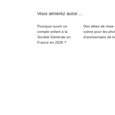
à 
co
…
Vous aimerez aussi …
Pourquoi ouvrir un
Des idées de mise
compte enfant à la
scène pour les pho
Société Générale en
d’anniversaire de 
France en 2026 ?
l’
NextGen,
Des
une
trampolines
nouvelle
pour les
Ap
trottinette
co
grands et
mécanique
su
les petits !
Beeper
de
Durant les
Les
co
vacances