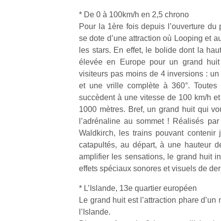
qu
* De 0 à 100km/h en 2,5 chrono
so
s
Pour la 1ère fois depuis l’ouverture du
c
se dote d’une attraction où Looping et au
p
les stars. En effet, le bolide dont la ha
en
élevée en Europe pour un grand huit 
Do
visiteurs pas moins de 4 inversions : u
me
et une vrille complète à 360°. Toutes 
am
succèdent à une vitesse de 100 km/h et 
à 
co
1000 mètres. Bref, un grand huit qui vou
…
l’adrénaline au sommet ! Réalisés par
Waldkirch, les trains pouvant contenir
catapultés, au départ, à une hauteur 
amplifier les sensations, le grand huit i
effets spéciaux sonores et visuels de der
* L’Islande, 13e quartier européen
Le grand huit est l’attraction phare d’u
l’Islande.