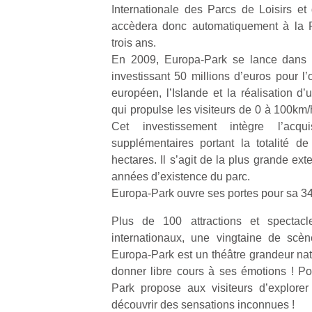
Internationale des Parcs de Loisirs et 
accèdera donc automatiquement à la 
trois ans.
En 2009, Europa-Park se lance dans 
investissant 50 millions d’euros pour l’
européen, l’Islande et la réalisation d’
Un
qui propulse les visiteurs de 0 à 100km
Cet investissement intègre l’acqu
supplémentaires portant la totalité d
p
hectares. Il s’agit de la plus grande ex
e
années d’existence du parc.
u
Europa-Park ouvre ses portes pour sa 34e
Plus de 100 attractions et spectacl
internationaux, une vingtaine de scèn
Europa-Park est un théâtre grandeur natu
cl
donner libre cours à ses émotions ! P
Le
Park propose aux visiteurs d’explorer
pe
découvrir des sensations inconnues !
qu