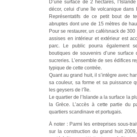
D’une surface de 2 hectares, l’Island
décor, celui d’une île volcanique dans 
NextGen,
Représentatifs de ce petit bout de t
l’
Des
une
abruptes dont une de 15 mètres de hau
trampolines
nouvelle
Pour se restaurer, un café/snack de 30
pour les
trottinette
assises en intérieur et extérieur est ac
grands et
mécanique
parc. Le public pourra également se
Ap
les petits !
Beeper
co
boutiques de souvenirs d’une surface
Durant les
Les
su
vacances
sucreries. L’ensemble de ses édifices re
enfants
de
estivales
typique de cette contrée.
débordent
co
et avec le
Quant au grand huit, il s’intègre avec h
souvent
fe
retour des
sa couleur, sa forme et sa puissance q
d’énergie.
he
beaux
les geysers de l’île.
Varier les
di
jours, c’est
occupations
Le quartier de l’Islande a la surface la p
de
l’occasion
n’est pas
re
la Grèce. L’accès à cette partie du pa
rêvée
toujours
de
pour les
quartiers scandinave et portugais.
simple.
d’
enfants
Conjuguer
pe
À noter : Parmi les entreprises sous-tra
de…
divertissement,
pr
sur la construction du grand huit 2009,
activité
15