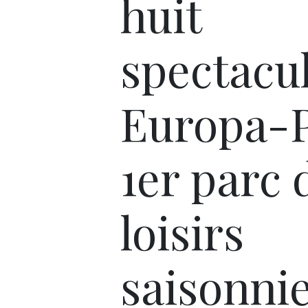
huit
spectacul
Europa-P
1er parc 
loisirs
saisonni