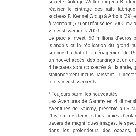
société Cintrage Wollenburger à Bindern
physique
réaliser le cintrage des rails fabriq
ou
sociétés F. Kennel Group à Arbois (39) et
apprentissage…
à Mormant (77) ont réalisé les 5000 m2 d
> Investissements 2009
Le parc a investi 50 millions d’euros p
islandais et la réalisation du grand hu
somme, l’achat et l’aménagement de 15
un nouvel accès, des parkings et un ent
4 hectares sont consacrés à l’Islande, g
stationnement inclus, laissant 11 hecta
futurs investissements.
* Toujours parmi les nouveautés
Les Aventures de Sammy en 4 dimensio
Aventures de Sammy, présenté au « Ma
l’histoire de deux tortues amies d’enfa
travers de magnifiques images, le spect
dans les profondeurs des océans, fr