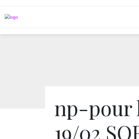
np-pour 
19/02 SO