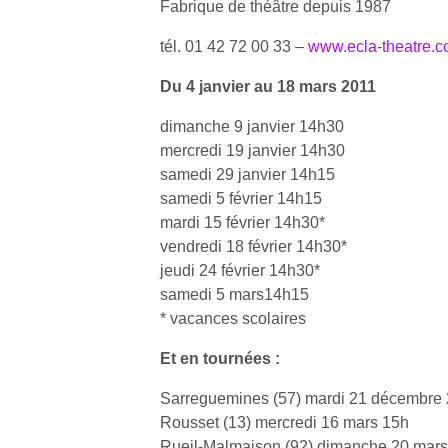
Fabrique de théâtre depuis 1987
enfants
fe
estivales
débordent
he
et avec le
tél. 01 42 72 00 33 –
www.ecla-theatre.
souvent
di
retour des
d’énergie.
de
beaux
Du 4 janvier au 18 mars 2011
Varier les
re
jours, c’est
occupations
de
l’occasion
dimanche 9 janvier 14h30
n’est pas
d’
rêvée
mercredi 19 janvier 14h30
toujours
pe
pour les
samedi 29 janvier 14h15
simple.
pr
enfants
samedi 5 février 14h15
Conjuguer
15
de…
mardi 15 février 14h30*
divertissement,
activité
vendredi 18 février 14h30*
physique
jeudi 24 février 14h30*
ou
samedi 5 mars14h15
apprentissage…
* vacances scolaires
Et en tournées :
Sarreguemines (57) mardi 21 décembre
Rousset (13) mercredi 16 mars 15h
Rueil-Malmaison (92) dimanche 20 mars