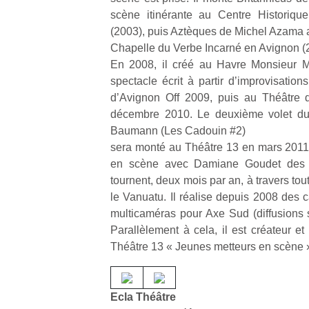
à 
scène itinérante au Centre Historiqu
co
…
(2003), puis Aztèques de Michel Azama a
Chapelle du Verbe Incarné en Avignon (
En 2008, il créé au Havre Monsieur M
spectacle écrit à partir d’improvisation
d’Avignon Off 2009, puis au Théâtre 
décembre 2010. Le deuxième volet du 
Baumann (Les Cadouin #2)
sera monté au Théâtre 13 en mars 2011
en scène avec Damiane Goudet des s
tournent, deux mois par an, à travers to
l’
le Vanuatu. Il réalise depuis 2008 des 
NextGen,
Des
multicaméras pour Axe Sud (diffusions 
une
trampolines
Parallèlement à cela, il est créateur et 
nouvelle
pour les
Théâtre 13 « Jeunes metteurs en scène 
Ap
trottinette
co
grands et
mécanique
su
les petits !
Beeper
de
Durant les
Ecla Théâtre
Les
co
vacances