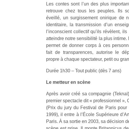
p
Les contes sont l’un des plus importants
e
retrouve chez tous les peuples. Ils s
u
éveillé, un surgissement onirique de n
identitaire, la transmission d’un ense
l’inconscient collectif qu’ils révèlent, il
atteindre notre sensibilité la plus intime
permet de donner corps à ces personn
cl
fait de transparences, autorise le dé
Le
propre à chaque spectateur, petit ou gran
pe
qu
Durée 1h30 – Tout public (dès 7 ans)
qu
so
Le metteur en scène
s
c
Après avoir créé sa compagnie (Teknaï
p
premier spectacle dit « professionnel »
en
(Prix du jury du Festival de Paris pour 
Do
1999), il entre à l’École Supérieure d’A
me
Paris. À sa sortie en 2003, sa décision d
am
scène est prise. Il monte Britannicus 