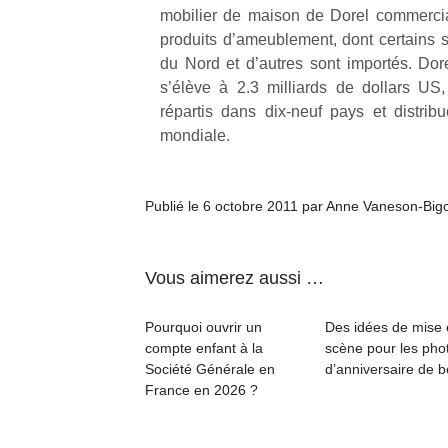
l’
mobilier de maison de Dorel commerci
produits d’ameublement, dont certains 
NextGen,
Des
du Nord et d’autres sont importés. Dorel
une
trampolines
s’élève à 2.3 milliards de dollars U
nouvelle
pour les
Ap
répartis dans dix-neuf pays et distribu
trottinette
co
grands et
mondiale.
mécanique
su
les petits !
Beeper
de
Durant les
Les
co
vacances
Publié le 6 octobre 2011 par Anne Vaneson-Big
enfants
fe
estivales
débordent
he
et avec le
souvent
di
retour des
d’énergie.
de
Vous aimerez aussi …
beaux
Varier les
re
jours, c’est
occupations
de
l’occasion
Pourquoi ouvrir un
Des idées de mise
n’est pas
d’
rêvée
compte enfant à la
scène pour les pho
toujours
pe
pour les
Société Générale en
d’anniversaire de 
simple.
pr
enfants
France en 2026 ?
Conjuguer
15
de…
divertissement,
activité