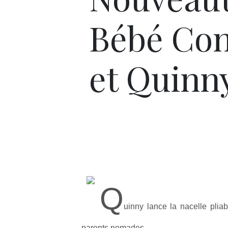
Bébé Con
et Quinn
Q
uinny lance la nacelle plia
parents nomades.