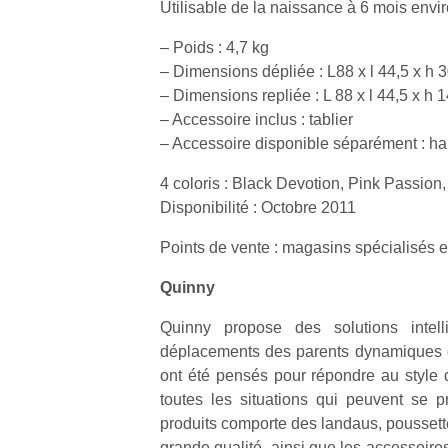
Utilisable de la naissance à 6 mois envi
– Poids : 4,7 kg
– Dimensions dépliée : L88 x l 44,5 x h 
– Dimensions repliée : L 88 x l 44,5 x h 
– Accessoire inclus : tablier
Un
– Accessoire disponible séparément : hab
4 coloris : Black Devotion, Pink Passion
p
Disponibilité : Octobre 2011
e
Points de vente : magasins spécialisés e
u
Quinny
Quinny propose des solutions intelli
déplacements des parents dynamiques d
cl
ont été pensés pour répondre au style d
Le
toutes les situations qui peuvent se 
pe
produits comporte des landaus, poussett
qu
grande qualité, ainsi que les accessoir