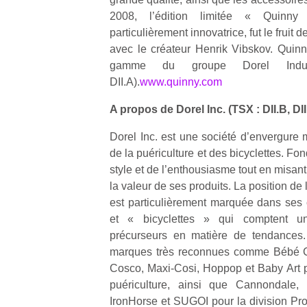
qu
2008, l’édition limitée « Quinn
so
particulièrement innovatrice, fut le fruit 
s
avec le créateur Henrik Vibskov. Quin
c
p
gamme du groupe Dorel Indus
en
DII.A).
www.quinny.com
Do
me
A propos de Dorel Inc. (TSX : DII.B, DII
am
Dorel Inc. est une société d’envergure 
à 
co
de la puériculture et des bicyclettes. F
…
style et de l’enthousiasme tout en misant s
la valeur de ses produits. La position de
est particulièrement marquée dans ses c
et « bicyclettes » qui comptent un
précurseurs en matière de tendances.
marques très reconnues comme Bébé Con
Cosco, Maxi-Cosi, Hoppop et Baby Art po
puériculture, ainsi que Cannondale
IronHorse et SUGOI pour la division Prod