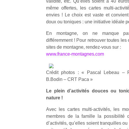
validité, etc. Qu’elles soient à 40 eur
qu
même offertes, les cartes multi‐activit
so
envies ! Le choix est vaste et convient
s
c
doux ou toniques : une initiative idéale po
p
En montagne, on ne manque pas 
en
Do
différemment ! Pour retrouver toutes les 
me
sites de montagne, rendez‐vous sur :
am
www.france-montagnes.com
à 
co
…
Crédit photos : « Pascal Lebeau – 
B.Bodin – CRT Paca »
Le plein d’activités douces ou ton
nature !
Avec les cartes multi‐activités, les mo
membres de la famille la possibilité d
d’activités, qu’elles soient tranquilles ou