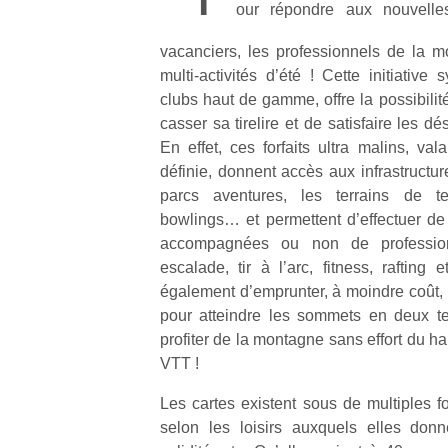
our répondre aux nouvelles
vacanciers, les professionnels de la m
multi‐activités d’été ! Cette initiative
clubs haut de gamme, offre la possibilité
casser sa tirelire et de satisfaire les dé
Un
En effet, ces forfaits ultra malins, va
définie, donnent accès aux infrastructu
parcs aventures, les terrains de ten
p
bowlings… et permettent d’effectuer de 
e
accompagnées ou non de profession
u
escalade, tir à l’arc, fitness, rafting 
également d’emprunter, à moindre coût
pour atteindre les sommets en deux t
profiter de la montagne sans effort du ha
VTT !
cl
Le
Les cartes existent sous de multiples fo
pe
selon les loisirs auxquels elles don
qu