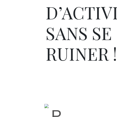
D’ACTIV
SANS SE
RUINER !
P