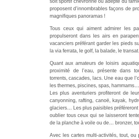
soit sportif chevronné ou adepte du farn
proposent d’innombrables façons de profi
NextGen,
magnifiques panoramas !
l’
Des
une
trampolines
Tous ceux qui aiment admirer les pa
nouvelle
pour les
propulseront dans les airs en parapen
trottinette
grands et
vacanciers préférant garder les pieds su
mécanique
Ap
les petits !
la via ferrata, le golf, la balade, le trans
Beeper
co
Durant les
Les
su
vacances
Quant aux amateurs de loisirs aquatique
enfants
de
estivales
proximité de l’eau, présente dans to
débordent
co
et avec le
torrents, cascades, lacs. Une eau que l
souvent
fe
retour des
d’énergie.
les thermes, piscines, spas, hammams
he
beaux
Varier les
di
Les plus aventuriers profiteront de leu
jours, c’est
occupations
de
l’occasion
canyonning, rafting, canoë, kayak, hyd
n’est pas
re
rêvée
glaciers… Les plus paisibles préféreron
toujours
de
pour les
oublier tous ceux qui se laisseront tenter
simple.
d’
enfants
de la planche à voile ou de… bronzer, to
Conjuguer
pe
de…
divertissement,
pr
Avec les cartes multi‐activités, tout, o
activité
15