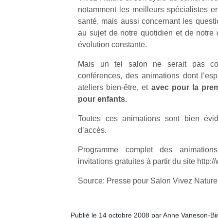
qu
notamment les meilleurs spécialistes en
so
santé, mais aussi concernant les ques
s
au sujet de notre quotidien et de notr
c
évolution constante.
p
en
Mais un tel salon ne serait pas co
Do
conférences, des animations dont l’espa
me
am
ateliers bien-être, et
avec pour la prem
à 
pour enfants.
co
…
Toutes ces animations sont bien évid
d’accès.
Programme complet des animation
invitations gratuites à partir du site htt
Source: Presse pour Salon Vivez Nature
Publié le 14 octobre 2008 par Anne Vaneson-B