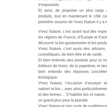
d’exposants.
Et ainsi, de proposer un plus large 
produits, tout en maintenant le côté co
première session de Vivez Nature il y a 
Vivez Nature, c’est avant tout des expos
Un
les régions de France, d’Europe et d’autr
découvrir la bio-gastronomie et les produi
Vivez Nature, c’est aussi des artisans,
p
cosmétiques, de bien-être et de santé.
e
Et bien entendu des produits pour la ma
u
éditeurs de livres, de la papeterie, et d
bien entendu des réponses concrètes
écologique.
Vivez Nature, l’occasion d’essayer 
naturel et bio..; avec plus particulièremen
cl
et des formes… S’habiller bio et nature,
Le
pe
un grand plus pour la planète.
qu
Vivez Nature et son cycle de conférence