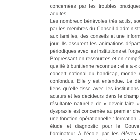
physique
concernées par les troubles praxiques
ou
adultes.
apprentissage…
Les nombreux bénévoles très actifs, s
par les membres du Conseil d’administra
aux familles, des conseils et une info
jour. Ils assurent les animations dépar
périodiques avec les institutions et l’or
Progressant en ressources et en comp
qualité tribunitienne reconnue : elle a «
concert national du handicap, monde 
confondus. Elle y est entendue. Le d
liens qu’elle tisse avec les institution
acteurs et les décideurs dans le champ
résultante naturelle de « devoir faire
dyspraxie est concernée au premier c
une fonction opérationnelle : formation
étude et diagnostic pour le Gouv
l’ordinateur à l’école par les élèves