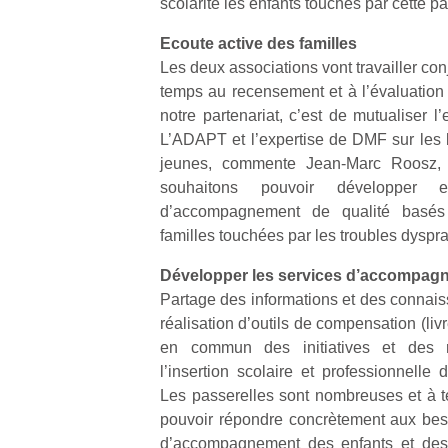
scolarité les enfants touchés par cette p
Ecoute active des familles
Les deux associations vont travailler co
temps au recensement et à l’évaluation 
notre partenariat, c’est de mutualiser l
Un
L’ADAPT et l’expertise de DMF sur les 
jeunes, commente Jean-Marc Roosz,
souhaitons pouvoir développer 
p
d’accompagnement de qualité basés 
e
familles touchées par les troubles dyspr
u
Développer les services d’accompag
Partage des informations et des connais
réalisation d’outils de compensation (livr
en commun des initiatives et des 
l’insertion scolaire et professionnell
cl
Les passerelles sont nombreuses et à t
Le
pe
pouvoir répondre concrètement aux bes
qu
d’accompagnement des enfants et des 