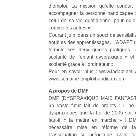
d’emploi. La mission qu’elle conduit
accompagner la personne handicapée d
NextGen,
l’
Des
celui de sa vie quotidienne, pour qu’e
une
trampolines
comme les autres ».
nouvelle
pour les
Courant juin, dans un souci de sensibili
trottinette
grands et
troubles des apprentissages, L’ADAPT r
mécanique
Ap
les petits !
formule ses deux guides pratiques « 
Beeper
co
Durant les
scolarité de l’enfant dyspraxique » et 
Les
su
vacances
enfants
scolarité grâce à l’ordinateur ».
de
estivales
débordent
co
Pour en savoir plus : www.ladapt.net 
et avec le
souvent
fe
www.semaine-emploihandicap.com
retour des
d’énergie.
he
beaux
Varier les
di
A propos de DMF
jours, c’est
occupations
de
l’occasion
DMF (DYSPRAXIQUE MAIS FANTASTIQU
n’est pas
re
rêvée
un vaste futur fait de projets : il n
toujours
de
pour les
dyspraxiques que la Loi de 2005 soit 
simple.
d’
enfants
faut-il « la mettre en marche » ! DM
Conjuguer
pe
de…
nécessaire mise en réforme de la 
divertissement,
pr
activité
L’association se préoccupe avant to
15