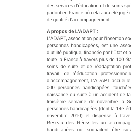
qu
des services d’éducation et de soins spé
so
partout en France où cela aura été jugé 
s
de qualité d’accompagnement.
c
p
A propos de L’ADAPT :
en
L’ADAPT, association pour l’insertion so
Do
personnes handicapées, est une assoc
me
am
d’utilité publique, financée par l’Etat et
à 
toute la France à travers plus de 100 ét
co
soins de suite et de réadaptation prof
…
travail, de rééducation professionnel
d’accompagnement, L’ADAPT accueille
000 personnes handicapées, touchée
naissance ou suite à un accident de la
troisième semaine de novembre la S
personnes handicapées (dont la 14e édi
novembre 2010) et dispense à trave
Réseau des Réussites un accompag
handicapées qui souhaitent être sui