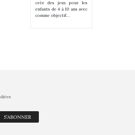
eux pour les
crée des jeux pour les
crée des jeux po
 à 10 ans avec
enfants de 4 à 10 ans avec
enfants de 4 à 10 a
tif…
comme objectif…
comme objectif…
édiées
S’ABONNER