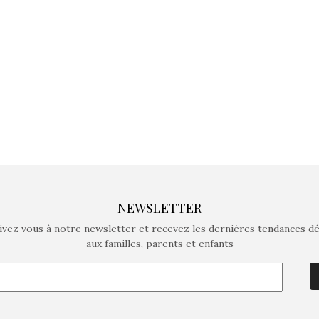
crée des jeux pour les
crée des j
enfants de 4 à 10 ans avec
enfants de 4
comme objectif…
comme objec
NEWSLETTER
ivez vous à notre newsletter et recevez les dernières tendances d
aux familles, parents et enfants