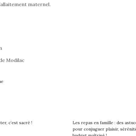
l’allaitement maternel.
Pâques 2026 : chocolats
Pâques 2026
et idées pour une chasse
et idées po
aux œufs magique en
aux œufs 
m
famille
fam
Chocolats à petits prix,
Chocolats à
de Modilac
jouets malins et idées
jouets mal
créatives… voici de quoi
créatives… 
organiser une chasse aux
organiser u
œufs magique…
œufs magiq
ne
er, c’est sacré !
Les repas en famille : des astuc
pour conjuguer plaisir, sérénit
budget maîtrisé !