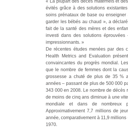
à 
« La plupart des décès maternels et de
co
évités grâce à des solutions existant
…
soins prénataux de base ou enseigner 
garder les bébés au chaud », a déclaré
fait de la santé des mères et des enfant
investi dans des solutions éprouvées 
impressionnants. »
De récentes études menées par des che
Health Metrics and Evaluation présen
convaincantes du progrès mondial. Les
que le nombre de femmes dont la cause
l’
grossesse a chuté de plus de 35 % a
années – passant de plus de 500 000 p
NextGen,
Des
343 000 en 2008. Le nombre de décès ré
une
trampolines
de moins de cinq ans diminue à une vite
nouvelle
pour les
Ap
mondiale et dans de nombreux p
trottinette
co
grands et
Approximativement 7,7 millions de jeu
mécanique
su
les petits !
année, comparativement à 11,9 millions 
Beeper
de
Durant les
1970.
Les
co
vacances