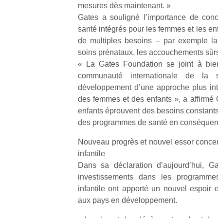
p
mesures dès maintenant. »
e
Gates a souligné l’importance de con
u
santé intégrés pour les femmes et les en
de multiples besoins – par exemple la p
soins prénataux, les accouchements sûrs e
« La Gates Foundation se joint à bie
communauté internationale de la s
cl
développement d’une approche plus int
Le
des femmes et des enfants », a affirmé 
pe
enfants éprouvent des besoins constants
qu
des programmes de santé en conséquen
qu
so
Nouveau progrès et nouvel essor concern
s
infantile
c
Dans sa déclaration d’aujourd’hui, G
p
investissements dans les programme
en
Do
infantile ont apporté un nouvel espoir e
me
aux pays en développement.
am