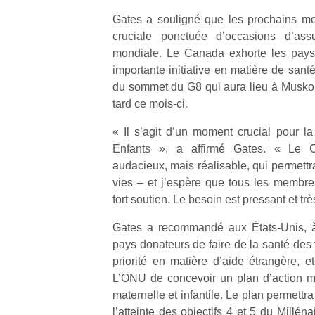
enfants
fe
estivales
Gates a souligné que les prochains mo
débordent
he
et avec le
cruciale ponctuée d’occasions d’ass
souvent
di
retour des
mondiale. Le Canada exhorte les pays
d’énergie.
de
beaux
Varier les
re
importante initiative en matière de santé 
jours, c’est
occupations
de
du sommet du G8 qui aura lieu à Muskok
l’occasion
n’est pas
d’
rêvée
tard ce mois-ci.
toujours
pe
pour les
simple.
pr
« Il s’agit d’un moment crucial pour 
enfants
Conjuguer
15
de…
Enfants », a affirmé Gates. « Le 
divertissement,
audacieux, mais réalisable, qui permett
activité
vies – et j’espère que tous les membre
physique
fort soutien. Le besoin est pressant et très
ou
apprentissage…
Gates a recommandé aux États-Unis, à
pays donateurs de faire de la santé des
priorité en matière d’aide étrangère, e
L’ONU de concevoir un plan d’action mo
maternelle et infantile. Le plan permettra
l’atteinte des objectifs 4 et 5 du Millé