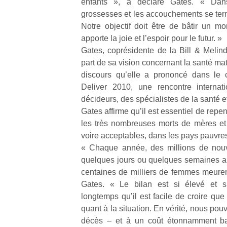
enfants », a déclaré Gates. « Dan
grossesses et les accouchements se term
Notre objectif doit être de bâtir un 
apporte la joie et l’espoir pour le futur. »
Gates, coprésidente de la Bill & Melind
part de sa vision concernant la santé mate
discours qu’elle a prononcé dans l
Deliver 2010, une rencontre internat
décideurs, des spécialistes de la santé 
Gates affirme qu’il est essentiel de repen
les très nombreuses morts de mères et d
voire acceptables, dans les pays pauvre
« Chaque année, des millions de nou
quelques jours ou quelques semaines ap
centaines de milliers de femmes meure
Gates. « Le bilan est si élevé et s
Un
longtemps qu’il est facile de croire q
quant à la situation. En vérité, nous pouv
décès – et à un coût étonnamment b