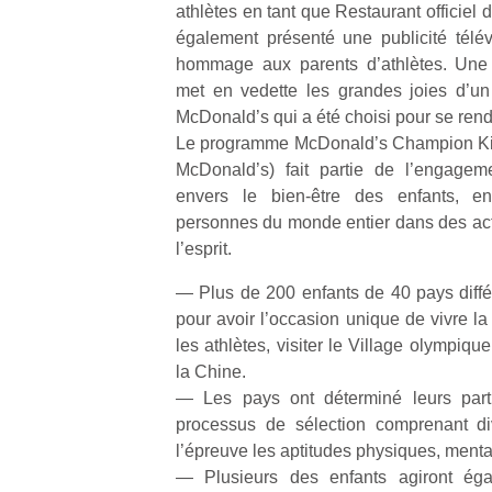
athlètes en tant que Restaurant officiel
également présenté une publicité télé
hommage aux parents d’athlètes. Une a
met en vedette les grandes joies d’un
Un
McDonald’s qui a été choisi pour se rend
Le programme McDonald’s Champion Ki
McDonald’s) fait partie de l’engagem
p
envers le bien-être des enfants, en
e
personnes du monde entier dans des acti
u
l’esprit.
— Plus de 200 enfants de 40 pays différ
pour avoir l’occasion unique de vivre la
les athlètes, visiter le Village olympique
cl
la Chine.
Le
— Les pays ont déterminé leurs parti
pe
processus de sélection comprenant div
qu
qu
l’épreuve les aptitudes physiques, menta
so
— Plusieurs des enfants agiront éga