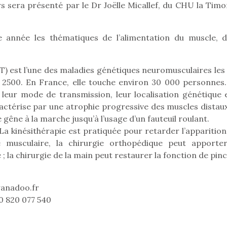
s sera présenté par le Dr Joëlle Micallef, du CHU la Timo
e année les thématiques de l’alimentation du muscle, d
 est l’une des maladies génétiques neuromusculaires les 
r 2500. En France, elle touche environ 30 000 personnes.
 leur mode de transmission, leur localisation génétique e
ractérise par une atrophie progressive des muscles distaux
gêne à la marche jusqu’à l’usage d’un fauteuil roulant.
 La kinésithérapie est pratiquée pour retarder l’apparitio
ie musculaire, la chirurgie orthopédique peut apporte
 la chirurgie de la main peut restaurer la fonction de pinc
loutre en peluche
Petit chef deviendra
Une loutre
wanadoo.fr
r les enfants, un
grand !
pour les 
0 820 077 540
Les jeux d’imitation
al qui change des
animal qui
constituent un véritable
ands classiques !
grands cl
terrain d’apprentissage