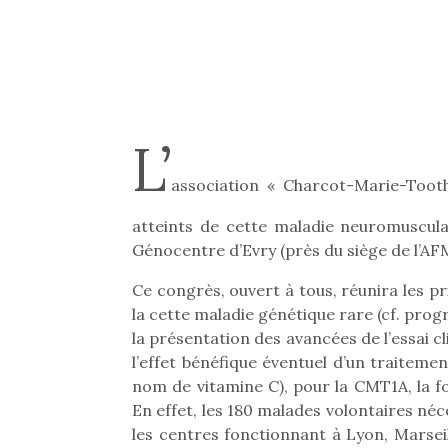
L’
association « Charcot-Marie-Too
atteints de cette maladie neuromuscul
Génocentre d’Evry (près du siège de l’AF
Ce congrès, ouvert à tous, réunira les p
la cette maladie génétique rare (cf. pro
la présentation des avancées de l’essai c
l’effet bénéfique éventuel d’un traiteme
nom de vitamine C), pour la CMT1A, la 
En effet, les 180 malades volontaires néce
les centres fonctionnant à Lyon, Marseil