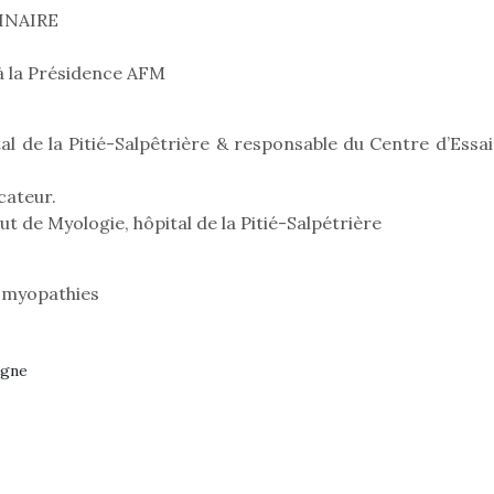
qu’un
premières grosses
INAIRE
 à des heures
L’attrait p
chaleurs et des futures
érentes, des
est univer
vacances estivales, le
trictions de
les plus pe
à la Présidence AFM
parc, le jardin, la…
ignement pendant
commencer à
e 15 mois,…
La trottinet
l de la Pitié-Salpêtrière & responsable du Centre d’Essai
cateur.
t de Myologie, hôpital de la Pitié-Salpétrière
s myopathies
rgne