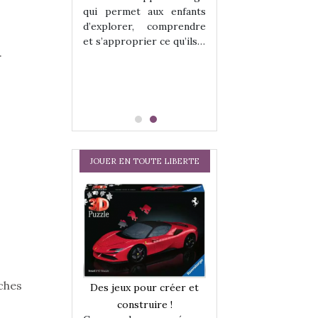
hes quelles
Les peluches q
qui permet aux enfants
ent, sont des
qu’elles soient, s
d’explorer, comprendre
s pour les
compagnons pou
et s’approprier ce qu’ils…
dou, meilleur
enfants. Doudou, m
.
 à câliner,
ami, objet à câ
confident,…
JOUER EN TOUTE LIBERTE
a trottinette
Comment choisir
ches
Des jeux pour créer et
 : bien plus
cabanes et des tip
construire !