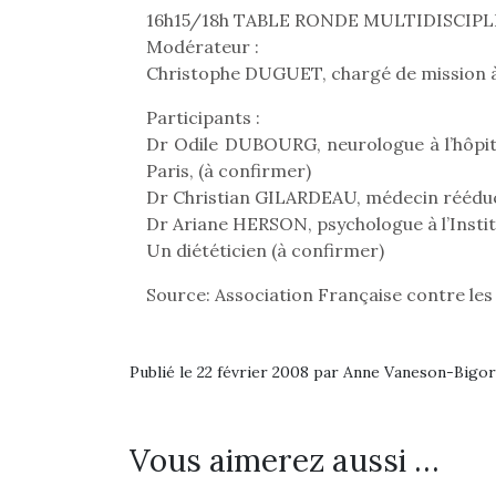
16h15/18h TABLE RONDE MULTIDISCIPL
Beeper
grands et les petits !
feux
Les enfants débordent
Durant les vacances
Modérateur :
diff
souvent d’énergie. Varier
estivales et avec le
res
Christophe DUGUET, chargé de mission 
les occupations n’est pas
retour des beaux jours,
d’élo
toujours simple.
c’est l’occasion rêvée
presqu
Participants :
Conjuguer
pour les enfants de…
Dr Odile DUBOURG, neurologue à l’hôpita
divertissement, activité
Paris, (à confirmer)
physique ou
Dr Christian GILARDEAU, médecin réédu
apprentissage…
Dr Ariane HERSON, psychologue à l’Institu
Un diététicien (à confirmer)
Source: Association Française contre le
Publié le 22 février 2008 par Anne Vaneson-Bigo
Vous aimerez aussi …