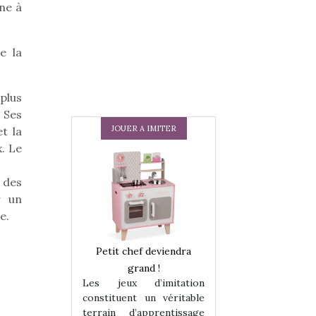
ne à
e la
plus
 Ses
JOUER A IMITER
t la
. Le
n des
r un
e.
 en peluche
Petit chef deviendra
Une loutre en pe
enfants, un
grand !
pour les enfants
Les jeux d’imitation
 change des
animal qui chang
constituent un véritable
assiques !
grands classiqu
terrain d’apprentissage