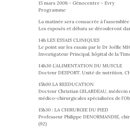
Les p
15 mars 2008 – Génocentre – Evry
qu’ell
Programme
comp
enfant
La matinée sera consacrée à l’assemblée g
ami, 
Les exposés et débats se dérouleront dan
confid
14h LES ESSAIS CLINIQUES
Le point sur les essais par le Dr Joëlle M
Investigateur Principal, hôpital de la Tim
14h30 L’ALIMENTATION DU MUSCLE
Docteur DESPORT, Unité de nutrition, 
15h00 LA REEDUCATION
Docteur Christian GILARDEAU, médecin r
médico-chirurgicales spécialisées de l’Obé
15h30 : LA CHIRURGIE DU PIED
Et si
Professeur Philippe DENORMANDIE, chiru
b
NextGen, une nouvelle
(92)
Après 
trottinette mécanique
Des trampolines pour les
succe