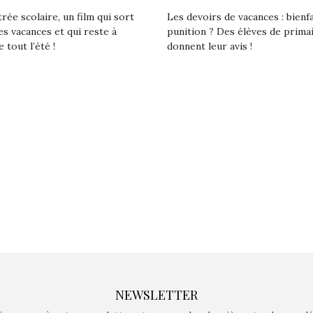
rée scolaire, un film qui sort
Les devoirs de vacances : bienf
es vacances et qui reste à
punition ? Des élèves de prima
Kidywolf, une gamme de
Kidywolf, 
e tout l’été !
donnent leur avis !
jeux non connectés qui
jeux non c
fait grandir !
fait g
Depuis 2019 la marque
Depuis 201
crée des jeux pour les
crée des j
enfants de 4 à 10 ans avec
enfants de 4
comme objectif…
comme objec
NEWSLETTER