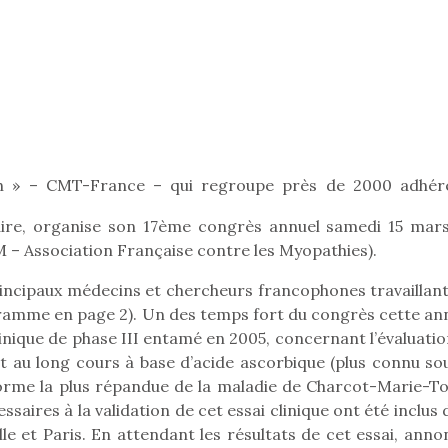
Pâques 2026 : chocolats
Pâques 2026
et idées pour une chasse
et idées po
aux œufs magique en
aux œufs 
famille
fam
Chocolats à petits prix,
Chocolats à
th » – CMT-France – qui regroupe près de 2000 adhér
jouets malins et idées
jouets mal
créatives… voici de quoi
créatives… 
aire, organise son 17ème congrès annuel samedi 15 mars
organiser une chasse aux
organiser u
M – Association Française contre les Myopathies).
œufs magique…
œufs magiq
rincipaux médecins et chercheurs francophones travaillant
gramme en page 2). Un des temps fort du congrès cette ann
linique de phase III entamé en 2005, concernant l’évaluati
nt au long cours à base d’acide ascorbique (plus connu sou
forme la plus répandue de la maladie de Charcot-Marie-To
ssaires à la validation de cet essai clinique ont été inclus
le et Paris. En attendant les résultats de cet essai, anno