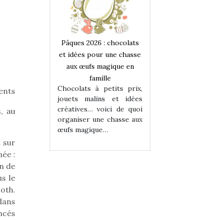
 : chocolats
Pâques 2026 : chocolats
Pâques 2026 : cho
ur une chasse
et idées pour une chasse
et idées pour une
magique en
aux œufs magique en
aux œufs magiqu
ille
famille
famille
 petits prix,
Chocolats à petits prix,
Chocolats à petit
ents
ins et idées
jouets malins et idées
jouets malins et
voici de quoi
créatives… voici de quoi
créatives… voici 
, au
ne chasse aux
organiser une chasse aux
organiser une cha
ue…
œufs magique…
œufs magique…
 sur
ée :
on de
s le
oth.
 dans
ncés