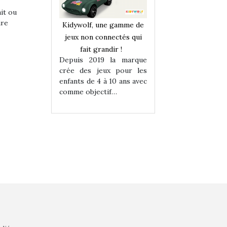
ait ou
ire
une gamme de
Kidywolf, une gamme de
Kidywolf, une ga
onnectés qui
jeux non connectés qui
jeux non connecté
randir !
fait grandir !
fait grandir 
9 la marque
Depuis 2019 la marque
Depuis 2019 la 
eux pour les
crée des jeux pour les
crée des jeux po
 à 10 ans avec
enfants de 4 à 10 ans avec
enfants de 4 à 10 a
tif…
comme objectif…
comme objectif…