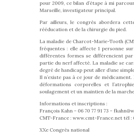
pour 2009, ce bilan d’étape à mi parcour
Marseille, investigateur principal.
Par ailleurs, le congrès abordera cett
rééducation et de la chirurgie du pied.
La maladie de Charcot-Marie-Tooth (CMT)
fréquentes : elle affecte 1 personne su
différentes formes se différencient par
partie du nerf affecté. La maladie se ca
degré de handicap peut aller d’une simple 
Il n’existe pas à ce jour de médicament.
déformations corporelles et l’atroph
soulagement et un maintien de la marche ;
Informations et inscriptions :
Une 
François Kahn – 06 70 77 91 73 – fkahn@
pou
CMT-France : www.cmt-France.net tél : 
anim
gr
XXe Congrès national