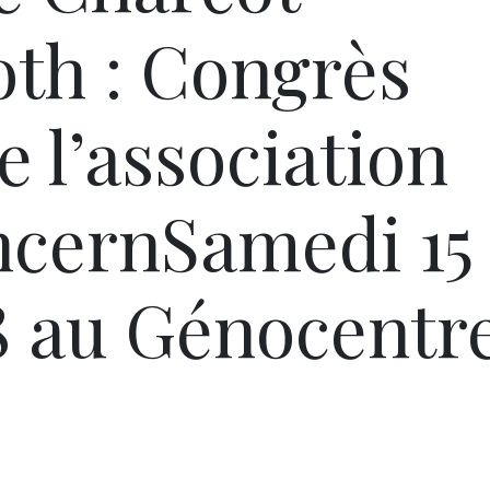
th : Congrès
e l’association
cernSamedi 15
 au Génocentr