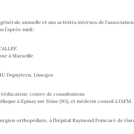
eluches quelles
Les peluc
qui permet aux enfants
es soient, sont des
qu’elles soi
d’explorer, comprendre
agnons pour les
compagnon
et s’approprier ce qu’ils…
s. Doudou, meilleur
enfants. Dou
énérale annuelle et aux activités internes de l’association
objet à câliner,
ami, objet
s l’après-midi :
ent,…
confident,…
ICALLEF,
one à Marseille
CHU Dupuytren, Limoges
ééducateur, centre de consultations
lisque à Epinay sur Seine (93), et médecin conseil à l’AFM.
 l’aventure était au
T’AS TON NERF ?
Le boom de l
rgien orthopédiste, à l’hôpital Raymond Poincaré de Gar
out du jardin ?
A l’heure du
pour enfant
trois confinements
déconfinement, des
ssifs, des couvre-