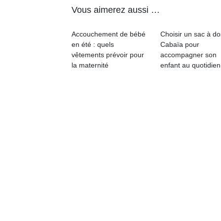
Vous aimerez aussi …
Accouchement de bébé
Choisir un sac à do
en été : quels
Cabaïa pour
vêtements prévoir pour
accompagner son
la maternité
enfant au quotidien
Un
p
e
u
cl
Le
pe
qu