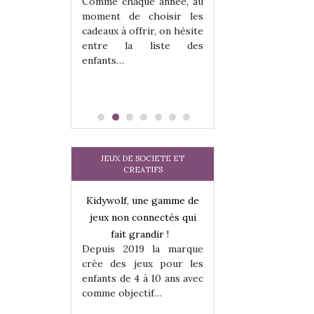
 jeu !
Comme chaque année, au
our la glisse
moment de choisir les
sel, et même
cadeaux à offrir, on hésite
tits peuvent
entre la liste des
 s’y initier.
enfants…
te…
JEUX DE SOCIETE ET
CREATIFS
une gamme de
Kidywolf, une gamme de
Kidywolf, une ga
onnectés qui
jeux non connectés qui
jeux non connecté
randir !
fait grandir !
fait grandir 
9 la marque
Depuis 2019 la marque
Depuis 2019 la 
eux pour les
crée des jeux pour les
crée des jeux po
 à 10 ans avec
enfants de 4 à 10 ans avec
enfants de 4 à 10 a
tif…
comme objectif…
comme objectif…