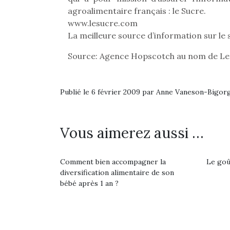
Les p
agroalimentaire français : le Sucre.
qu’ell
comp
www.lesucre.com
enfant
La meilleure source d’information sur le 
ami, 
confid
Source: Agence Hopscotch au nom de Le
Publié le 6 février 2009 par Anne Vaneson-Bigor
Vous aimerez aussi …
NextGen, une nouvelle
Des trampolines pour les
Et si
trottinette mécanique
grands et les petits !
b
Comment bien accompagner la
Le goût
Durant les vacances
Après 
Beeper
diversification alimentaire de son
estivales et avec le
succe
Les enfants débordent
bébé après 1 an ?
retour des beaux jours,
feux
souvent d’énergie. Varier
c’est l’occasion rêvée
diff
les occupations n’est pas
pour les enfants de…
res
toujours simple.
d’élo
Conjuguer
presqu
divertissement, activité