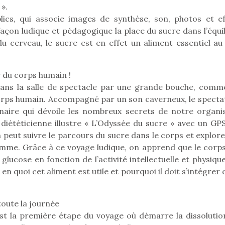
».
blics, qui associe images de synthèse, son, photos et ef
 façon ludique et pédagogique la place du sucre dans l’équi
u cerveau, le sucre est en effet un aliment essentiel au
Pâques 2026 : chocolats
Pâques 2026
et idées pour une chasse
et idées po
aux œufs magique en
aux œufs 
r du corps humain !
famille
fam
 dans la salle de spectacle par une grande bouche, comm
Chocolats à petits prix,
Chocolats à
orps humain. Accompagné par un son caverneux, le specta
jouets malins et idées
jouets mal
aire qui dévoile les nombreux secrets de notre organi
créatives… voici de quoi
créatives… 
organiser une chasse aux
organiser u
diététicienne illustre « L’Odyssée du sucre » avec un GPS
œufs magique…
œufs magiq
peut suivre le parcours du sucre dans le corps et explore
somme. Grâce à ce voyage ludique, on apprend que le corps
ucose en fonction de l’activité intellectuelle et physique
 quoi cet aliment est utile et pourquoi il doit s’intégrer
toute la journée
 est la première étape du voyage où démarre la dissolutio