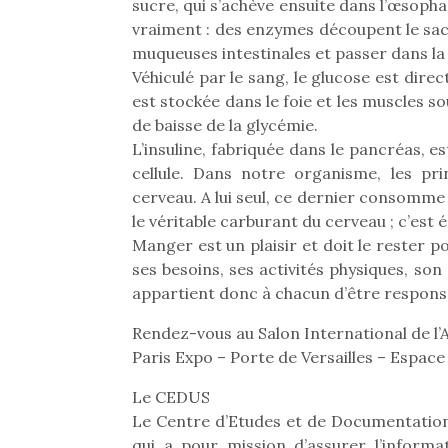
sucre, qui s’achève ensuite dans l’œsopha
vraiment : des enzymes découpent le sacc
muqueuses intestinales et passer dans la 
Véhiculé par le sang, le glucose est dir
est stockée dans le foie et les muscles 
de baisse de la glycémie.
L’insuline, fabriquée dans le pancréas, 
cellule. Dans notre organisme, les p
cerveau. A lui seul, ce dernier consomme
le véritable carburant du cerveau ; c’est
Manger est un plaisir et doit le rester 
ses besoins, ses activités physiques, son 
appartient donc à chacun d’être respons
Rendez-vous au Salon International de l’A
Une 
Paris Expo – Porte de Versailles – Espace
pou
Le CEDUS
anim
Le Centre d’Etudes et de Documentation
gr
qui a pour mission d’assurer l’informa