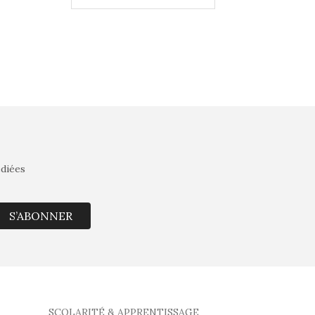
édiées
S’ABONNER
SCOLARITÉ & APPRENTISSAGE