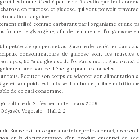
ge et l’estomac. C’est à partir de l’intestin que tout com
harose en fructose et glucose, qui vont pouvoir traverser
circulation sanguine.
ectement utilisé comme carburant par l’organisme et une pa
sous forme de glycogène, afin de réalimenter l’organisme e
est la petite clé qui permet au glucose de pénétrer dans c
rincipaux consommateurs de glucose sont les muscles e
 au repos, 60 % du glucose de l’organisme. Le glucose est 
 également une source d’énergie pour les muscles.
pour tous. Ecouter son corps et adapter son alimentation s
âge et son poids est la base d’un bon équilibre nutritionnel
able de ce qu’il consomme.
griculture du 21 février au 1er mars 2009
loutre en peluche
Petit chef deviendra
Une loutre
 Odyssée Végétale – Hall 2-2
r les enfants, un
grand !
pour les 
Les jeux d’imitation
al qui change des
animal qui
 du Sucre est un organisme interprofessionnel, créé en 1
constituent un véritable
ands classiques !
grands cl
terrain d’apprentissage
tion et la documentation d’un produit essentiel du sec