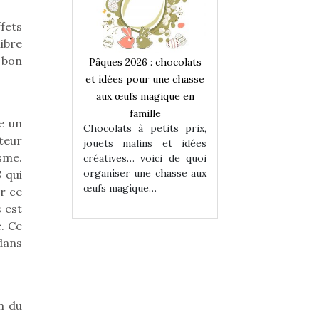
fets
libre
 bon
 : chocolats
Pâques 2026 : chocolats
Pâques 2026 : cho
ur une chasse
et idées pour une chasse
et idées pour une
magique en
aux œufs magique en
aux œufs magiqu
ille
famille
famille
e un
 petits prix,
Chocolats à petits prix,
Chocolats à petit
teur
ins et idées
jouets malins et idées
jouets malins et
sme.
voici de quoi
créatives… voici de quoi
créatives… voici 
ne chasse aux
organiser une chasse aux
organiser une cha
 qui
ue…
œufs magique…
œufs magique…
r ce
 est
. Ce
 dans
n du