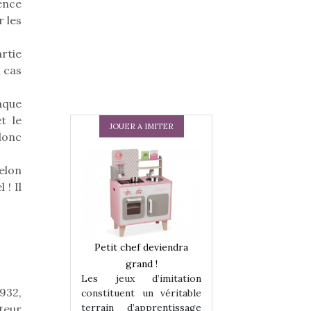
mence
 les
rtie
n cas
haque
t le
JOUER A IMITER
donc
elon
 ! Il
 en peluche
Petit chef deviendra
Une loutre en pe
enfants, un
grand !
pour les enfants
Les jeux d’imitation
 change des
animal qui chang
932,
constituent un véritable
assiques !
grands classiqu
terrain d’apprentissage
teur