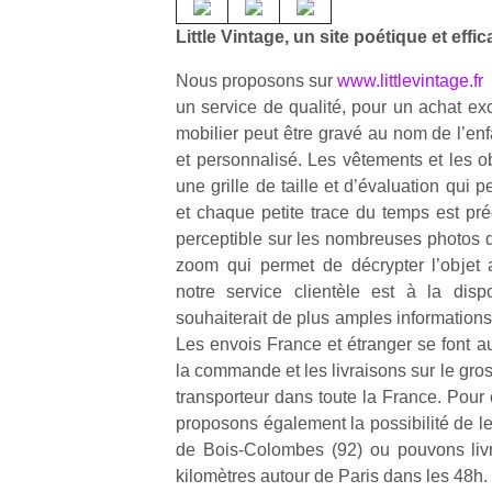
qu
so
Little Vintage, un site poétique et effi
s
Nous proposons sur
www.littlevintage.fr
c
p
un service de qualité, pour un achat exclu
en
mobilier peut être gravé au nom de l’en
Do
et personnalisé. Les vêtements et les ob
me
une grille de taille et d’évaluation qui p
am
et chaque petite trace du temps est pré
à 
perceptible sur les nombreuses photos q
co
zoom qui permet de décrypter l’objet a
…
notre service clientèle est à la dispo
souhaiterait de plus amples informations
Les envois France et étranger se font a
la commande et les livraisons sur le gro
transporteur dans toute la France. Pour
proposons également la possibilité de le
de Bois-Colombes (92) ou pouvons liv
kilomètres autour de Paris dans les 48h.