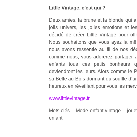
l’
Little Vintage, c’est qui ?
NextGen,
Des
Deux amies, la brune et la blonde qui ai
une
trampolines
jolis univers, les jolies émotions et les
nouvelle
pour les
Ap
décidé de créer Little Vintage pour off
trottinette
co
grands et
Nous souhaitons que vous ayez la mê
mécanique
su
les petits !
nous avons ressentie au fil de nos dé
Beeper
de
Durant les
comme nous, vous adorerez partager av
Les
co
vacances
enfants tous ces petits bonheurs q
enfants
fe
estivales
débordent
deviendront les leurs. Alors comme le P
he
et avec le
souvent
di
sa Belle au Bois dormant du souffle d’un 
retour des
d’énergie.
de
beaux
heureux en réveillant pour vous les merv
Varier les
re
jours, c’est
occupations
de
www.littlevintage.fr
l’occasion
n’est pas
d’
rêvée
toujours
pe
Mots clés – Mode enfant vintage – jouet
pour les
simple.
pr
enfant
enfants
Conjuguer
15
de…
divertissement,
activité