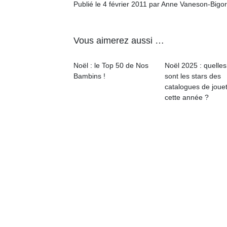
Publié le 4 février 2011 par Anne Vaneson-Bigo
physique
ou
apprentissage…
Vous aimerez aussi …
Noël : le Top 50 de Nos
Noël 2025 : quelles
Bambins !
sont les stars des
catalogues de joue
cette année ?