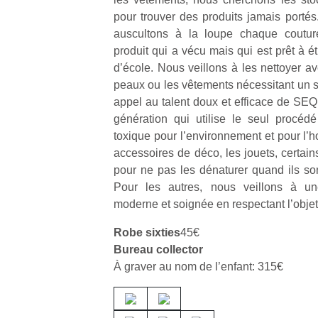
pour trouver des produits jamais portés
auscultons à la loupe chaque coutu
produit qui a vécu mais qui est prêt à 
d’école. Nous veillons à les nettoyer av
peaux ou les vêtements nécessitant un so
Un
appel au talent doux et efficace de SEQ
génération qui utilise le seul procé
toxique pour l’environnement et pour l’h
p
accessoires de déco, les jouets, certai
e
pour ne pas les dénaturer quand ils sont
u
Pour les autres, nous veillons à une
moderne et soignée en respectant l’objet 
Robe sixties
45€
Bureau collector
cl
À graver au nom de l’enfant: 315€
Le
pe
qu