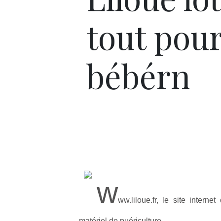
tout pou
bébérn
w
ww.liloue.fr, le site inter
matériel de puériculture