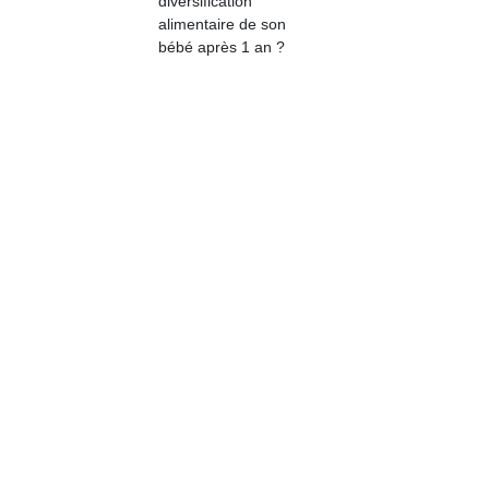
diversification
qu
alimentaire de son
so
bébé après 1 an ?
s
c
p
en
Do
me
am
à 
co
…