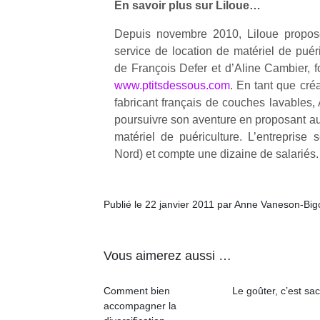
En savoir plus sur Liloue…
Depuis novembre 2010, Liloue propose
service de location de matériel de puéric
de François Defer et d’Aline Cambier, f
www.ptitsdessous.com
. En tant que cré
Un
fabricant français de couches lavables,
poursuivre son aventure en proposant aux
matériel de puériculture. L’entreprise 
p
Nord) et compte une dizaine de salariés.
e
u
Publié le 22 janvier 2011 par Anne Vaneson-Bi
Vous aimerez aussi …
cl
Le
Comment bien
Le goûter, c’est sac
pe
accompagner la
qu