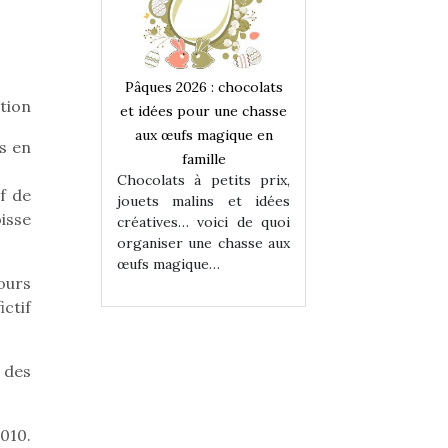
 : chocolats
Pâques 2026 : chocolats
Pâques 2026 : cho
tion
ur une chasse
et idées pour une chasse
et idées pour une
magique en
aux œufs magique en
aux œufs magiqu
s en
ille
famille
famille
 petits prix,
Chocolats à petits prix,
Chocolats à petit
f de
ins et idées
jouets malins et idées
jouets malins et
oisse
voici de quoi
créatives… voici de quoi
créatives… voici 
ne chasse aux
organiser une chasse aux
organiser une cha
ue…
œufs magique…
œufs magique…
ours
ctif
 des
010.