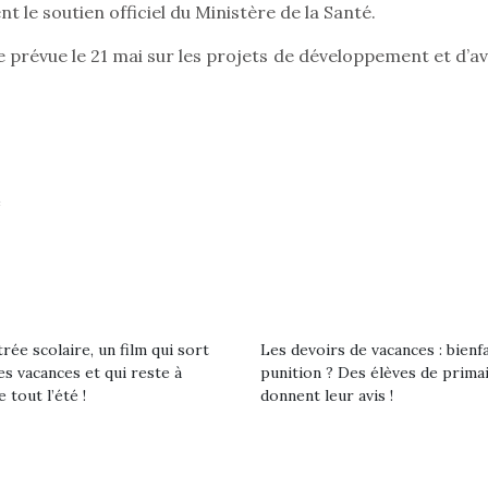
e soutien officiel du Ministère de la Santé.
prévue le 21 mai sur les projets de développement et d’av
e
loutre en peluche
Petit chef deviendra
Une loutre
r les enfants, un
grand !
pour les 
Les jeux d’imitation
al qui change des
animal qui
constituent un véritable
ands classiques !
grands cl
terrain d’apprentissage
eluches quelles
Les peluc
rée scolaire, un film qui sort
Les devoirs de vacances : bienf
qui permet aux enfants
es soient, sont des
qu’elles soi
es vacances et qui reste à
punition ? Des élèves de prima
d’explorer, comprendre
agnons pour les
compagnon
e tout l’été !
donnent leur avis !
et s’approprier ce qu’ils…
s. Doudou, meilleur
enfants. Dou
objet à câliner,
ami, objet
ent,…
confident,…