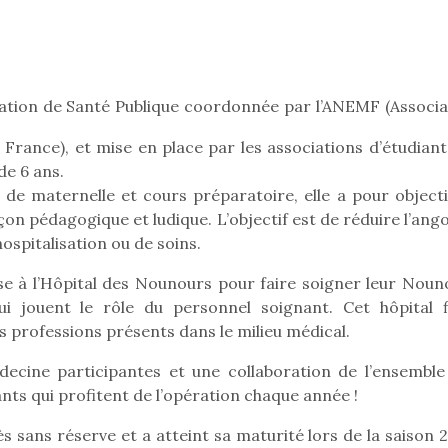
Pâques 2026 : chocolats
Pâques 2026
ation de Santé Publique coordonnée par l’ANEMF (Associa
et idées pour une chasse
et idées po
aux œufs magique en
aux œufs 
France), et mise en place par les associations d’étudiant
famille
fam
de 6 ans.
Chocolats à petits prix,
Chocolats à
de maternelle et cours préparatoire, elle a pour objecti
jouets malins et idées
jouets mal
açon pédagogique et ludique. L’objectif est de réduire l’ang
créatives… voici de quoi
créatives… 
ospitalisation ou de soins.
organiser une chasse aux
organiser u
œufs magique…
œufs magiq
sse à l’Hôpital des Nounours pour faire soigner leur Noun
i jouent le rôle du personnel soignant. Cet hôpital fi
s professions présents dans le milieu médical.
decine participantes et une collaboration de l’ensemble
fants qui profitent de l’opération chaque année !
 sans réserve et a atteint sa maturité lors de la saison 2