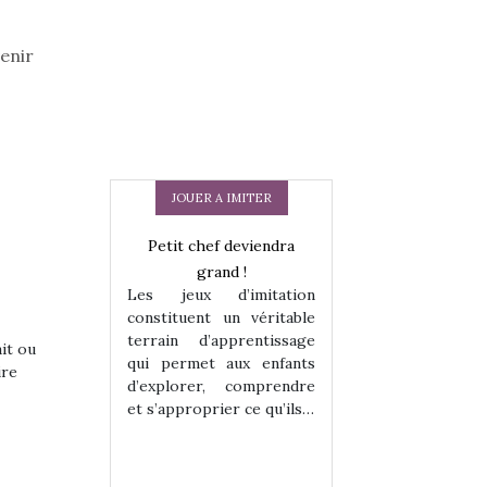
enir
JOUER A IMITER
 en peluche
Petit chef deviendra
Une loutre en pe
enfants, un
grand !
pour les enfants
Les jeux d’imitation
 change des
animal qui chang
constituent un véritable
assiques !
grands classiqu
terrain d’apprentissage
hes quelles
Les peluches q
ait ou
qui permet aux enfants
ent, sont des
qu’elles soient, s
ire
d’explorer, comprendre
s pour les
compagnons pou
et s’approprier ce qu’ils…
dou, meilleur
enfants. Doudou, m
 à câliner,
ami, objet à câ
confident,…