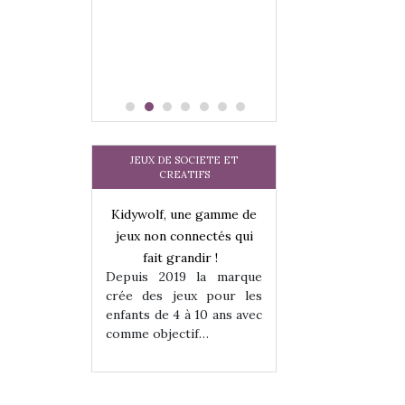
JEUX DE SOCIETE ET
CREATIFS
une gamme de
Kidywolf, une gamme de
Kidywolf, une ga
onnectés qui
jeux non connectés qui
jeux non connecté
randir !
fait grandir !
fait grandir 
9 la marque
Depuis 2019 la marque
Depuis 2019 la 
eux pour les
crée des jeux pour les
crée des jeux po
 à 10 ans avec
enfants de 4 à 10 ans avec
enfants de 4 à 10 a
tif…
comme objectif…
comme objectif…