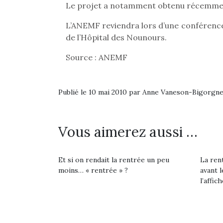
Le projet a notamment obtenu récemment l
L’ANEMF reviendra lors d’une conférence 
de l’Hôpital des Nounours.
Source : ANEMF
Publié le 10 mai 2010 par Anne Vaneson-Bigorgn
Une 
pou
Vous aimerez aussi …
anim
gr
Les p
Et si on rendait la rentrée un peu
La rent
qu’ell
moins… « rentrée » ?
avant l
comp
l’affich
enfant
ami, 
confid