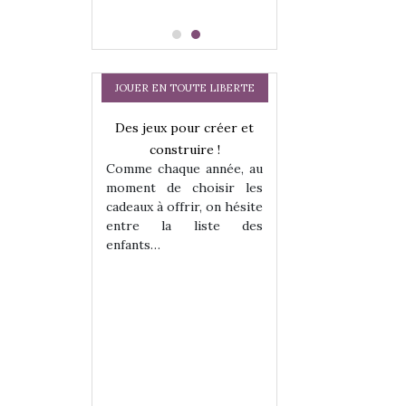
JOUER EN TOUTE LIBERTE
a trottinette
Des jeux pour créer et
Comment choisir
 : bien plus
construire !
cabanes et des tip
Comme chaque année, au
 jeu !
les enfants ?
moment de choisir les
our la glisse
Quelle que soit l
cadeaux à offrir, on hésite
sel, et même
sous laquel
entre la liste des
tits peuvent
matérialise le tipi 
enfants…
 s’y initier.
tissu, plastique…)
te…
petite tente posé