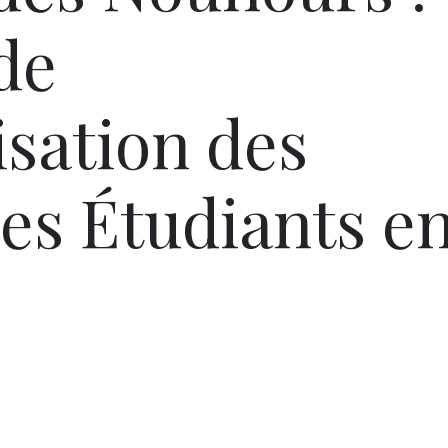
de
sation des
les Étudiants e