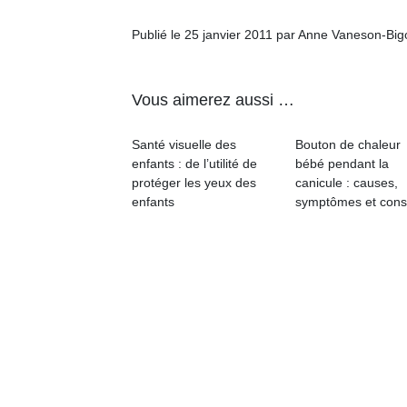
Publié le 25 janvier 2011 par Anne Vaneson-Bi
Vous aimerez aussi …
Un
Santé visuelle des
Bouton de chaleur
enfants : de l’utilité de
bébé pendant la
protéger les yeux des
canicule : causes,
p
enfants
symptômes et cons
e
u
cl
Le
pe
qu