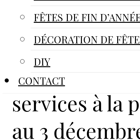
FÊTES DE FIN D’ANNÉ
DÉCORATION DE FÊTE
DIY
Les nouveauté
CONTACT
services à la 
au 3 décembre