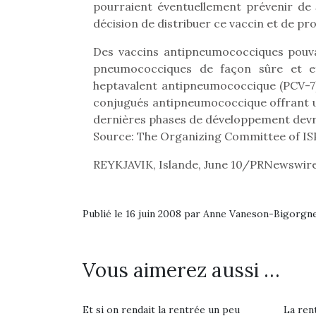
pourraient éventuellement prévenir de 5
Et si
décision de distribuer ce vaccin et de pro
b
NextGen, une nouvelle
Après 
Des vaccins antipneumococciques pouvan
trottinette mécanique
Des trampolines pour les
succe
pneumococciques de façon sûre et ef
Beeper
grands et les petits !
feux
heptavalent antipneumococcique (PCV-7) 
Les enfants débordent
Durant les vacances
diff
conjugués antipneumococcique offrant u
souvent d’énergie. Varier
estivales et avec le
res
dernières phases de développement devrai
les occupations n’est pas
retour des beaux jours,
d’élo
Source: The Organizing Committee of I
toujours simple.
c’est l’occasion rêvée
presqu
Conjuguer
pour les enfants de…
REYKJAVIK, Islande, June 10/PRNewswir
divertissement, activité
physique ou
apprentissage…
Publié le 16 juin 2008 par Anne Vaneson-Bigorgn
Vous aimerez aussi …
Et si on rendait la rentrée un peu
La rent