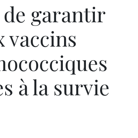
de garantir
x vaccins
mococciques
s à la survie
Pâques 2026 : chocolats
Pâques 2026
et idées pour une chasse
et idées po
aux œufs magique en
aux œufs 
famille
fam
Chocolats à petits prix,
Chocolats à
jouets malins et idées
jouets mal
créatives… voici de quoi
créatives… 