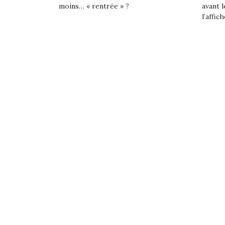
moins… « rentrée » ?
avant l
l’affich