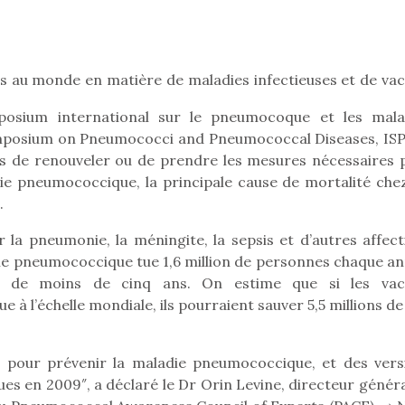
organiser une chasse aux
organiser u
œufs magique…
œufs magiq
ts au monde en matière de maladies infectieuses et de vac
posium international sur le pneumocoque et les mala
ymposium on Pneumococci and Pneumococcal Diseases, IS
s de renouveler ou de prendre les mesures nécessaires 
ie pneumococcique, la principale cause de mortalité chez
.
 la pneumonie, la méningite, la sepsis et d’autres affect
ie pneumococcique tue 1,6 million de personnes chaque an
 de moins de cinq ans. On estime que si les vac
à l’échelle mondiale, ils pourraient sauver 5,5 millions de
ces pour prévenir la maladie pneumococcique, et des vers
es en 2009″, a déclaré le Dr Orin Levine, directeur généra
loutre en peluche
Petit chef deviendra
Une loutre