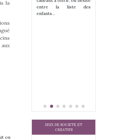
cadeaux à offrir, on hésite
sel, et même
sous laquel
s la
entre la liste des
tits peuvent
matérialise le tipi 
enfants…
 s’y initier.
tissu, plastique…)
te…
petite tente posé
ions
ugué
cins
 aux
JEUX DE SOCIETE ET
CREATIFS
ait ou