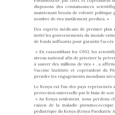
PneumoADIP, par GAVI, et coprésident d
pou
disposons des connaissances scientifi
anim
maintenant besoin de volonté politique 
gr
nombre de vies inutilement perdues. »
Les p
Des experts médicaux de premier plan r
qu’ell
comp
invité les gouvernements du monde entie
enfant
de fonds suffisants pour garantir l’accè
ami, 
confid
» En rassemblant les ONG, les scientifiq
niveau national afin de prioriser la prév
à sauver des millions de vies « , a affi
Vaccine Institute et coprésident du 
prendre les engagements mondiaux nécess
Le Kenya est l’un des pays représentés 
protection universelle par le biais de s
» Au Kenya seulement, nous perdons ch
raison de la maladie pneumococcique 
pédiatrique du Kenya (Kenya Paediatric A