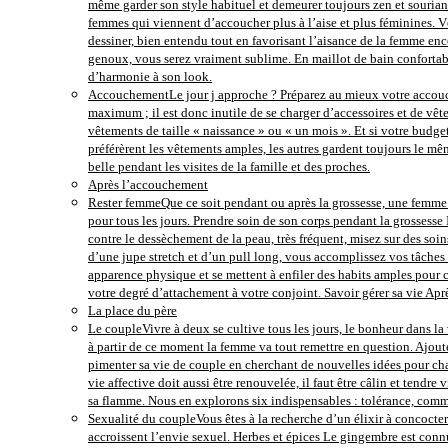
même garder son style habituel et demeurer toujours zen et souriant
femmes qui viennent d’accoucher plus à l’aise et plus féminines. Vê
dessiner, bien entendu tout en favorisant l’aisance de la femme ence
genoux, vous serez vraiment sublime. En maillot de bain confortab
d’harmonie à son look.
Accouchement
Le jour j approche ? Préparez au mieux votre accouch
maximum ; il est donc inutile de se charger d’accessoires et de vête
vêtements de taille « naissance » ou « un mois ». Et si votre budg
préférèrent les vêtements amples, les autres gardent toujours le mêm
belle pendant les visites de la famille et des proches.
Après l’accouchement
Rester femme
Que ce soit pendant ou après la grossesse, une femme d
pour tous les jours. Prendre soin de son corps pendant la grossesse
contre le dessèchement de la peau, très fréquent, misez sur des s
d’une jupe stretch et d’un pull long, vous accomplissez vos tâches 
apparence physique et se mettent à enfiler des habits amples pour 
votre degré d’attachement à votre conjoint. Savoir gérer sa vie A
La place du père
Le couple
Vivre à deux se cultive tous les jours, le bonheur dans la 
à partir de ce moment la femme va tout remettre en question. Ajouter
pimenter sa vie de couple en cherchant de nouvelles idées pour chas
vie affective doit aussi être renouvelée, il faut être câlin et tendr
sa flamme. Nous en explorons six indispensables : tolérance, commun
Sexualité du couple
Vous êtes à la recherche d’un élixir à concocter
accroissent l’envie sexuel. Herbes et épices Le gingembre est conn