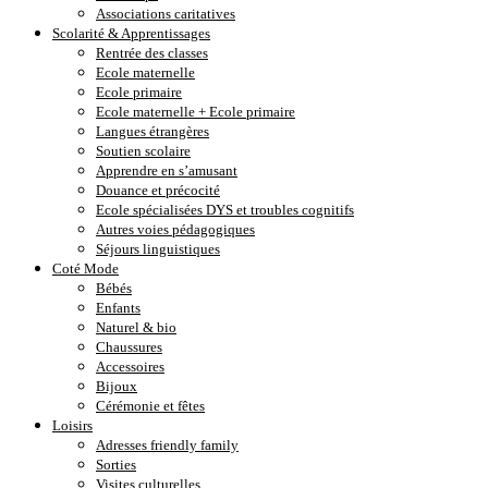
Associations caritatives
Scolarité & Apprentissages
Rentrée des classes
Ecole maternelle
Ecole primaire
Ecole maternelle + Ecole primaire
Langues étrangères
Soutien scolaire
Apprendre en s’amusant
Douance et précocité
Ecole spécialisées DYS et troubles cognitifs
Autres voies pédagogiques
Séjours linguistiques
Coté Mode
Bébés
Enfants
Naturel & bio
Chaussures
Accessoires
Bijoux
Cérémonie et fêtes
Loisirs
Adresses friendly family
Sorties
Visites culturelles