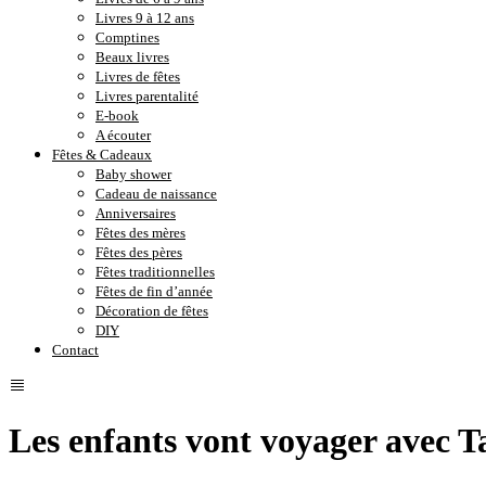
Livres 9 à 12 ans
Comptines
Beaux livres
Livres de fêtes
Livres parentalité
E-book
A écouter
Fêtes & Cadeaux
Baby shower
Cadeau de naissance
Anniversaires
Fêtes des mères
Fêtes des pères
Fêtes traditionnelles
Fêtes de fin d’année
Décoration de fêtes
DIY
Contact
Les enfants vont voyager avec 