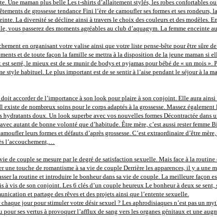
e. Une maman plus belle Les t-shirts d’allaitement stylés, les robes confortables ou
tements de grossesse tendance Fini l’ère de camoufler ses formes et ses rondeurs, la 
inte. La diversité se décline ainsi à travers le choix des couleurs et des modèles. 
le, vous passerez des moments agréables au club d’aquagym. La femme enceinte aura
ement en organisant votre valise ainsi que votre liste pense-bête pour être sûre de n
ments et de toute façon la famille se mettra à la disposition de la jeune maman si el
et est serré, le mieux est de se munir de bodys et pyjamas pour bébé de « un mois »
e style habituel. Le plus important est de se sentir à l’aise pendant le séjour à la
oit accorder de l’importance à son look pour plaire à son conjoint. Elle aura ainsi 
 Il existe de nombreux soins pour le corps adaptés à la grossesse. Massez également l
oins hydratants doux. Un look superbe avec vos nouvelles formes Décontractée dans
avec autant de bonne volonté que d’habitude. Être mère, c’est aussi rester femme Bi
camoufler leurs formes et défauts d’après grossesse. C’est extraordinaire d’être m
près l’accouchement,…
vie de couple se mesure par le degré de satisfaction sexuelle. Mais face à la routine d
 une touche de romantisme à sa vie de couple Derrière les apparences, il y a une méca
ser la routine et introduire le bonheur dans sa vie de couple. La meilleure façon es
e vis à vis de son conjoint. Les 6 clés d’un couple heureux Le bonheur à deux se sent, 
ication et partage des rêves et des projets ainsi que l’entente sexuelle.
 chaque jour pour stimuler votre désir sexuel ? Les aphrodisiaques n’est pas un mythe,
u pour ses vertus à provoquer l’afflux de sang vers les organes génitaux et une augm