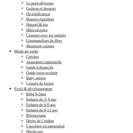
Le petit-déjeuner
Goûters et desserts
Diversification
Manger équilibré
Naturel & bio
Idées recettes
Cuisiner avec les enfants
Gourmandises de fêtes
Shopping cuisine
Mode de garde
Crèches
Assistantes maternelle
Garde à domicile
Garde extra scolaire
Baby sitting
Centres de loisirs
Eveil & développement
Bébé 0-3ans
Enfants de 3- 6 ans
Enfants de 6-9 ans
Enfants de 9-12 ans
Bilinguisme
Droits de l’enfant
Coaching en parentalité
Handicaps