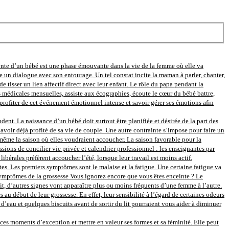
ente d’un bébé est une phase émouvante dans la vie de la femme où elle va
e un dialogue avec son entourage. Un tel constat incite la maman à parler, chanter,
e tisser un lien affectif direct avec leur enfant. Le rôle du papa pendant la
s médicales mensuelles, assiste aux écographies, écoute le cœur du bébé battre,
rofiter de cet événement émotionnel intense et savoir gérer ses émotions afin
nt. La naissance d’un bébé doit surtout être planifiée et désirée de la part des
avoir déjà profité de sa vie de couple. Une autre contrainte s’impose pour faire un
ir même la saison où elles voudraient accoucher. La saison favorable pour la
sions de concilier vie privée et calendrier professionnel : les enseignantes par
bérales préfèrent accoucher l’été, lorsque leur travail est moins actif.
s. Les premiers symptômes sont le malaise et la fatigue. Une certaine fatigue va
s symptômes de la grossesse Vous ignorez encore que vous êtes enceinte ? Le
tit, d’autres signes vont apparaître plus ou moins fréquents d’une femme à l’autre.
ébut de leur grossesse. En effet, leur sensibilité à l’égard de certaines odeurs
eau et quelques biscuits avant de sortir du lit pourraient vous aider à diminuer
s moments d’exception et mettre en valeur ses formes et sa féminité. Elle peut