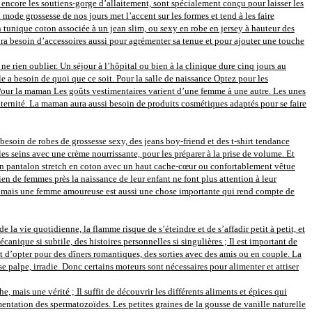
 encore les soutiens-gorge d’allaitement, sont spécialement conçu pour laisser les
mode grossesse de nos jours met l’accent sur les formes et tend à les faire
En tunique coton associée à un jean slim, ou sexy en robe en jersey à hauteur des
 besoin d’accessoires aussi pour agrémenter sa tenue et pour ajouter une touche
e rien oublier. Un séjour à l’hôpital ou bien à la clinique dure cinq jours au
le a besoin de quoi que ce soit. Pour la salle de naissance Optez pour les
. Pour la maman Les goûts vestimentaires varient d’une femme à une autre. Les unes
 maternité. La maman aura aussi besoin de produits cosmétiques adaptés pour se faire
besoin de robes de grossesse sexy, des jeans boy-friend et des t-shirt tendance
es seins avec une crème nourrissante, pour les préparer à la prise de volume. Et
 un pantalon stretch en coton avec un haut cache-cœur ou confortablement vêtue
en de femmes près la naissance de leur enfant ne font plus attention à leur
ère, mais une femme amoureuse est aussi une chose importante qui rend compte de
e la vie quotidienne, la flamme risque de s’éteindre et de s’affadir petit à petit, et
nique si subtile, des histoires personnelles si singulières ; Il est important de
t d’opter pour des dîners romantiques, des sorties avec des amis ou en couple. La
se palpe, irradie. Donc certains moteurs sont nécessaires pour alimenter et attiser
 mais une vérité ; Il suffit de découvrir les différents aliments et épices qui
entation des spermatozoïdes. Les petites graines de la gousse de vanille naturelle