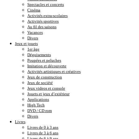
Spectacles et concerts
Cinéma
Activités extra-scolaires
Activités sportives
Au fil des saisons
Vacances
Divers
Jeux et jouets
1er âge
Déguisements
Poupées et peluches
Imitation et découverte
Activités artistiques et créatives
Jeux de construction
Jeux de société
Jeux videos et console
Jouets et jeux d’extérieur
Applications
High Tech
DVD / CD rom
Divers
Livres
Livres de 0 à 3 ans
Livres de 3 à 6 ans
Livres de 6 à 9 ans