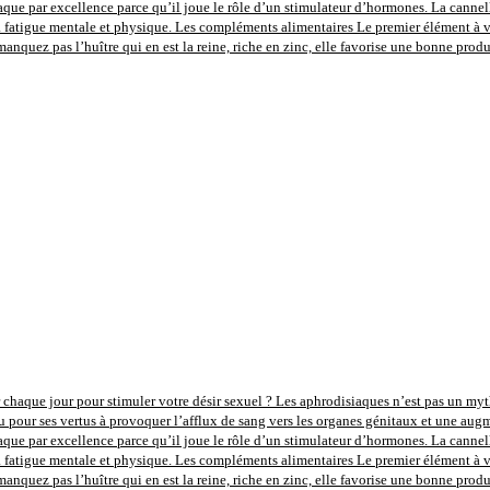
aque par excellence parce qu’il joue le rôle d’un stimulateur d’hormones. La cannel
la fatigue mentale et physique. Les compléments alimentaires Le premier élément à vou
anquez pas l’huître qui en est la reine, riche en zinc, elle favorise une bonne prod
 chaque jour pour stimuler votre désir sexuel ? Les aphrodisiaques n’est pas un mythe,
u pour ses vertus à provoquer l’afflux de sang vers les organes génitaux et une augm
aque par excellence parce qu’il joue le rôle d’un stimulateur d’hormones. La cannel
la fatigue mentale et physique. Les compléments alimentaires Le premier élément à vou
anquez pas l’huître qui en est la reine, riche en zinc, elle favorise une bonne prod