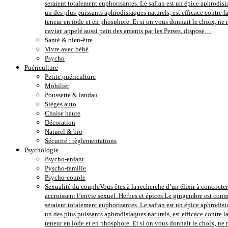
seraient totalement euphorisantes. Le safran est un épice aphrodisi
un des plus puissants aphrodisiaques naturels, est efficace contre 
teneur en iode et en phosphore. Et si on vous donnait le choix, ne m
caviar, appelé aussi pain des amants par les Perses, dispose…
Santé & bien-être
Vivre avec bébé
Psycho
Puériculture
Petite puériculture
Mobilier
Poussette & landau
Sièges auto
Chaise haute
Décoration
Naturel & bio
Sécurité : règlementations
Psychologie
Psycho-enfant
Pyscho-famille
Psycho-couple
Sexualité du couple
Vous êtes à la recherche d’un élixir à concocter
accroissent l’envie sexuel. Herbes et épices Le gingembre est conn
seraient totalement euphorisantes. Le safran est un épice aphrodisi
un des plus puissants aphrodisiaques naturels, est efficace contre 
teneur en iode et en phosphore. Et si on vous donnait le choix, ne m