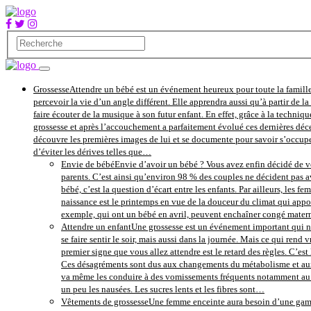
Grossesse
Attendre un bébé est un événement heureux pour toute la famille
percevoir la vie d’un angle différent. Elle apprendra aussi qu’à partir de 
faire écouter de la musique à son futur enfant. En effet, grâce à la techniqu
grossesse et après l’accouchement a parfaitement évolué ces dernières déce
découvre les premières images de lui et se documente pour savoir s’occupe
d’éviter les dérives telles que…
Envie de bébé
Envie d’avoir un bébé ? Vous avez enfin décidé de vo
parents. C’est ainsi qu’environ 98 % des couples ne décident pas av
bébé, c’est la question d’écart entre les enfants. Par ailleurs, les 
naissance est le printemps en vue de la douceur du climat qui apport
exemple, qui ont un bébé en avril, peuvent enchaîner congé maternité
Attendre un enfant
Une grossesse est un événement important qui ne
se faire sentir le soir, mais aussi dans la journée. Mais ce qui re
premier signe que vous allez attendre est le retard des règles. C’es
Ces désagréments sont dus aux changements du métabolisme et aux h
va même les conduire à des vomissements fréquents notamment au le
un peu les nausées. Les sucres lents et les fibres sont…
Vêtements de grossesse
Une femme enceinte aura besoin d’une gamme