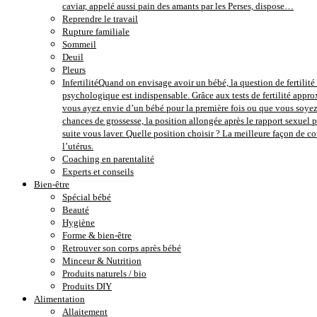
caviar, appelé aussi pain des amants par les Perses, dispose…
Reprendre le travail
Rupture familiale
Sommeil
Deuil
Pleurs
Infertilité
Quand on envisage avoir un bébé, la question de fertilité e
psychologique est indispensable. Grâce aux tests de fertilité approx
vous ayez envie d’un bébé pour la première fois ou que vous soyez 
chances de grossesse, la position allongée après le rapport sexuel 
suite vous laver. Quelle position choisir ? La meilleure façon de 
l’utérus.
Coaching en parentalité
Experts et conseils
Bien-être
Spécial bébé
Beauté
Hygiène
Forme & bien-être
Retrouver son corps après bébé
Minceur & Nutrition
Produits naturels / bio
Produits DIY
Alimentation
Allaitement