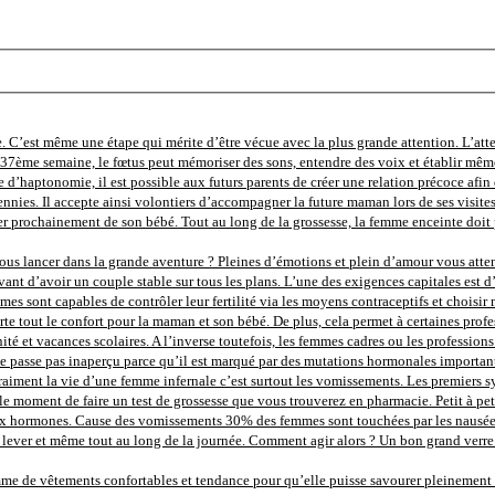
. C’est même une étape qui mérite d’être vécue avec la plus grande attention. L’att
la 37ème semaine, le fœtus peut mémoriser des sons, entendre des voix et établir mêm
e d’haptonomie, il est possible aux futurs parents de créer une relation précoce afin d
nnies. Il accepte ainsi volontiers d’accompagner la future maman lors de ses visite
r prochainement de son bébé. Tout au long de la grossesse, la femme enceinte doit p
us lancer dans la grande aventure ? Pleines d’émotions et plein d’amour vous attende
ant d’avoir un couple stable sur tous les plans. L’une des exigences capitales est d’
femmes sont capables de contrôler leur fertilité via les moyens contraceptifs et chois
e tout le confort pour la maman et son bébé. De plus, cela permet à certaines profes
 et vacances scolaires. A l’inverse toutefois, les femmes cadres ou les professions li
 passe pas inaperçu parce qu’il est marqué par des mutations hormonales importante
nd vraiment la vie d’une femme infernale c’est surtout les vomissements. Les premier
t le moment de faire un test de grossesse que vous trouverez en pharmacie. Petit à pe
ormones. Cause des vomissements 30% des femmes sont touchées par les nausées au d
ver et même tout au long de la journée. Comment agir alors ? Un bon grand verre d’
 de vêtements confortables et tendance pour qu’elle puisse savourer pleinement ce