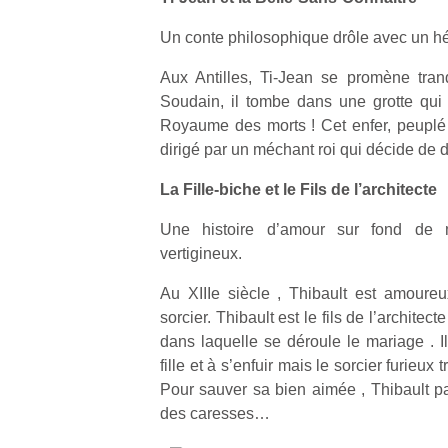
qu
so
Un conte philosophique drôle avec un hér
s
c
Aux Antilles, Ti-Jean se promène tran
p
Soudain, il tombe dans une grotte qu
en
Royaume des morts ! Cet enfer, peuplé 
Do
dirigé par un méchant roi qui décide de 
me
am
La Fille-biche et le Fils de l’architecte
à 
co
Une histoire d’amour sur fond de
…
vertigineux.
Au XIIIe siècle , Thibault est amour
sorcier. Thibault est le fils de l’architec
dans laquelle se déroule le mariage . Il
fille et à s’enfuir mais le sorcier furieux
Pour sauver sa bien aimée , Thibault pa
des caresses…