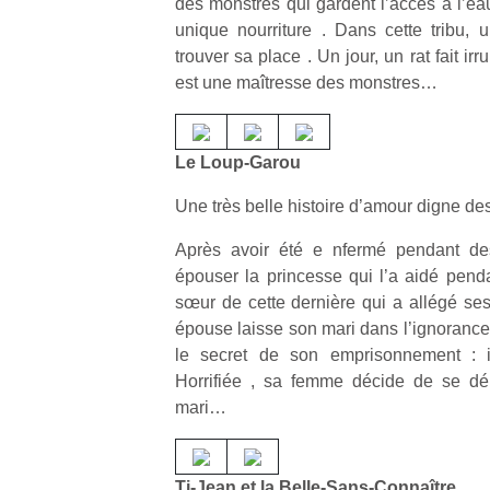
des monstres qui gardent l’accès à l’ea
unique nourriture . Dans cette tribu, u
trouver sa place . Un jour, un rat fait irr
est une maîtresse des monstres…
Un
Le Loup-Garou
Une très belle histoire d’amour digne de
p
Après avoir été e nfermé pendant des
e
épouser la princesse qui l’a aidé pendan
u
sœur de cette dernière qui a allégé se
épouse laisse son mari dans l’ignorance . 
le secret de son emprisonnement : i
Horrifiée , sa femme décide de se dé
mari…
cl
Le
pe
qu
Ti-Jean et la Belle-Sans-Connaître