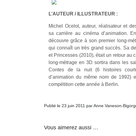
L’AUTEUR / ILLUSTRATEUR :
NextGen,
l’
Des
une
trampolines
Michel Ocelot, auteur, réalisateur et de
nouvelle
pour les
sa carrière au cinéma d’animation. En
trottinette
grands et
découvre grâce à son premier long-métr
mécanique
Ap
les petits !
qui connaît un très grand succès. Sa de
Beeper
co
Durant les
et Princesses (2010), était un retour au
Les
su
vacances
long-métrage en 3D sortira dans les sall
enfants
de
estivales
Contes de la nuit (6 histoires court
débordent
co
et avec le
souvent
d’animation du même nom de 1992) est
fe
retour des
d’énergie.
he
compétition cette année à Berlin.
beaux
Varier les
di
jours, c’est
occupations
de
l’occasion
n’est pas
re
rêvée
Publié le 23 juin 2011 par Anne Vaneson-Bigor
toujours
de
pour les
simple.
d’
enfants
Conjuguer
pe
de…
Vous aimerez aussi …
divertissement,
pr
activité
15