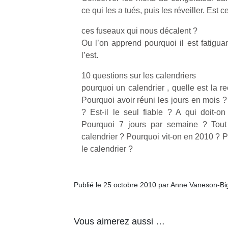
qu
ce qui les a tués, puis les réveiller. Est 
so
s
ces fuseaux qui nous décalent ?
c
Ou l’on apprend pourquoi il est fatiguan
p
l’est.
en
Do
10 questions sur les calendriers
me
pourquoi un calendrier , quelle est la r
am
Pourquoi avoir réuni les jours en mois ?
à 
? Est-il le seul fiable ? A qui doit-
co
…
Pourquoi 7 jours par semaine ? Tout
calendrier ? Pourquoi vit-on en 2010 ? P
le calendrier ?
Publié le 25 octobre 2010 par Anne Vaneson-B
Vous aimerez aussi …