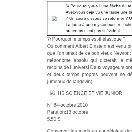
6/ Pourquoi y-a-t-il une flèche du t
Avez-vous déjà vu une tasse une ta
? Un sucre dissous se reformer ? Un
La faute à une mystérieuse « flêch
au temps n’est pas si évident.
7/ Pourquoi le temps est-il élastique ?
Un
Ou comment Albert Einstein est venu plo
que l’on tenait de ce bon vieux Newton:
métronome absolu qui dicterait le 
p
recoins de l’univers! Deux voyageurs ont
e
et deux temps propres peuvent se dé
u
jumeaux de langevin).
HS SCIENCE ET VIE JUNIOR
N° 84-octobre 2010
cl
Parution:13 octobre
Le
5,50 €
pe
qu
Conserver les morts au congélateur dans