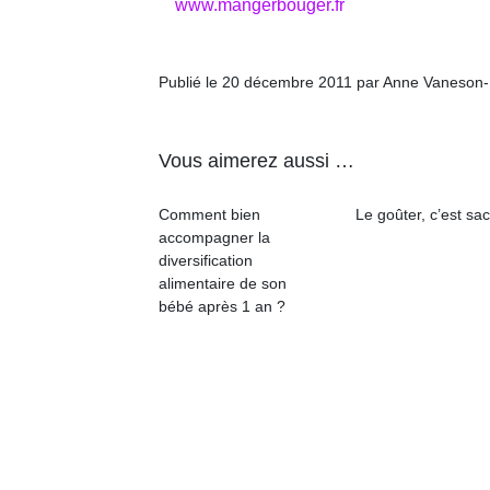
www.mangerbouger.fr
Publié le 20 décembre 2011 par Anne Vaneson
Un
Vous aimerez aussi …
Comment bien
Le goûter, c’est sac
p
accompagner la
e
diversification
u
alimentaire de son
bébé après 1 an ?
cl
Le
pe
qu