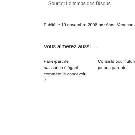
qu
Source: Le temps des Bisous
so
s
c
Publié le 10 novembre 2008 par Anne Vaneson
p
en
Do
Vous aimerez aussi …
me
am
à 
Faire-part de
Conseils pour futur
co
naissance élégant :
jeunes parents
…
comment le concevoir
?
NextGen,
Des