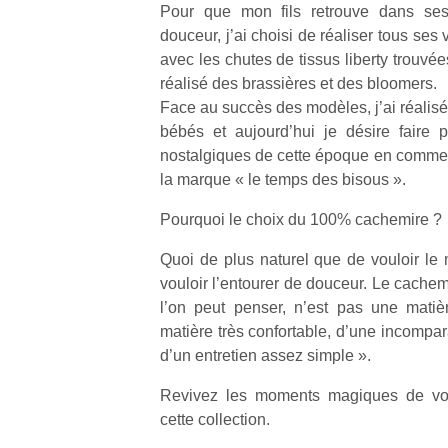
Pour que mon fils retrouve dans se
douceur, j’ai choisi de réaliser tous se
avec les chutes de tissus liberty trouvée
réalisé des brassières et des bloomers.
Face au succès des modèles, j’ai réalis
bébés et aujourd’hui je désire faire 
Un
nostalgiques de cette époque en commer
la marque « le temps des bisous ».
p
Pourquoi le choix du 100% cachemire ?
e
u
Quoi de plus naturel que de vouloir le 
vouloir l’entourer de douceur. Le cachem
l’on peut penser, n’est pas une matiè
matière très confortable, d’une incompar
d’un entretien assez simple ».
cl
Revivez les moments magiques de vot
Le
pe
cette collection.
qu