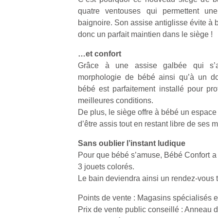
quatre ventouses qui permettent une
baignoire. Son assise antiglisse évite à b
donc un parfait maintien dans le siège !
…et confort
Un
Grâce à une assise galbée qui s’a
morphologie de bébé ainsi qu’à un dos
bébé est parfaitement installé pour pro
p
meilleures conditions.
e
De plus, le siège offre à bébé un espace 
u
d’être assis tout en restant libre de ses
Sans oublier l’instant ludique
Pour que bébé s’amuse, Bébé Confort a é
3 jouets colorés.
Le bain deviendra ainsi un rendez-vous t
cl
Le
Points de vente : Magasins spécialisés e
pe
Prix de vente public conseillé : Anneau d
qu