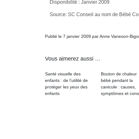
Disponibilité : Janvier 2009
qu
so
Source: SC Conseil au nom de Bébé Con
s
c
p
en
Publié le 7 janvier 2009 par Anne Vaneson-Big
Do
me
am
Vous aimerez aussi …
à 
co
Santé visuelle des
Bouton de chaleur
…
enfants : de l’utilité de
bébé pendant la
protéger les yeux des
canicule : causes,
enfants
symptômes et cons