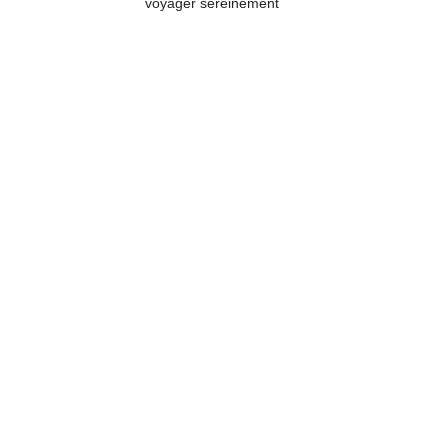
voyager sereinement
NextGen,
Des