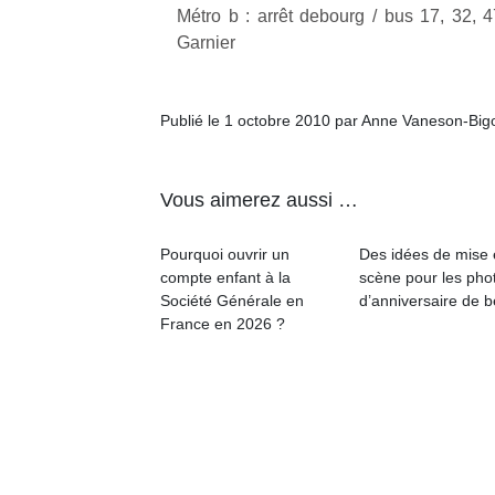
Métro b : arrêt debourg / bus 17, 32, 47
Garnier
Publié le 1 octobre 2010 par Anne Vaneson-Big
Un
Vous aimerez aussi …
p
e
Pourquoi ouvrir un
Des idées de mise
compte enfant à la
scène pour les pho
u
Société Générale en
d’anniversaire de 
France en 2026 ?
cl
Le
pe
qu