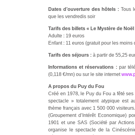
physique
Dates d’ouverture des hôtels :
Tous le
ou
que les vendredis soir
apprentissage…
Tarifs des billets « Le Mystère de Noël 
Adulte : 19 euros
Enfant : 11 euros (gratuit pour les moins
Tarifs des séjours :
à partir de 55,25 eu
Informations et réservations :
par tél
(0,118 €/mn) ou sur le site internet
www.p
A propos du Puy du Fou
Créé en 1978, le Puy du Fou a fêté ses
spectacle » totalement atypique est a
thème français avec 1 500 000 visiteurs
(Groupement d’Intérêt Economique) por
1901 et une SAS (Société par Actions S
organise le spectacle de la Cinéscén