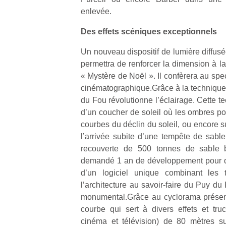
qu
enlevée.
so
s
Des effets scéniques exceptionnels
c
p
Un nouveau dispositif de lumière diffusé
en
permettra de renforcer la dimension à la f
Do
« Mystère de Noël ». Il confèrera au sp
me
cinématographique.Grâce à la technique 
am
du Fou révolutionne l’éclairage. Cette t
à 
co
d’un coucher de soleil où les ombres por
…
courbes du déclin du soleil, ou encore s
l’arrivée subite d’une tempête de sab
recouverte de 500 tonnes de sable 
demandé 1 an de développement pour do
d’un logiciel unique combinant les
l’architecture au savoir-faire du Puy du
monumental.Grâce au cyclorama présen
courbe qui sert à divers effets et tr
cinéma et télévision) de 80 mètres s