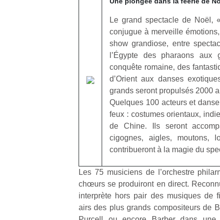
Une plongée dans la féerie de No
Le grand spectacle de Noël, 
conjugue à merveille émotions,
show grandiose, entre spectac
l’Égypte des pharaons aux g
Un
conquête romaine, des fantast
d’Orient aux danses exotiques
grands seront propulsés 2000 an
p
Quelques 100 acteurs et danseu
e
feux : costumes orientaux, indi
u
de Chine. Ils seront accom
cigognes, aigles, moutons, l
contribueront à la magie du spe
Les 75 musiciens de l’orchestre phila
cl
chœurs se produiront en direct. Recon
Le
interprète hors pair des musiques de fi
pe
airs des plus grands compositeurs de B
qu
Purcell ou encore Barber dans une i