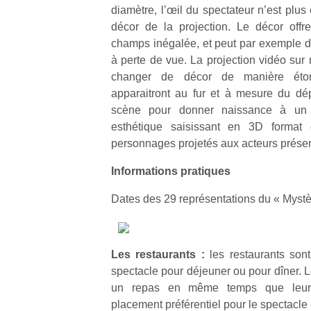
l’
diamètre, l’œil du spectateur n’est plus
décor de la projection. Le décor offr
NextGen,
Des
champs inégalée, et peut par exemple don
une
trampolines
à perte de vue. La projection vidéo sur
nouvelle
pour les
Ap
changer de décor de manière étonn
trottinette
co
grands et
apparaitront au fur et à mesure du dé
mécanique
su
les petits !
scène pour donner naissance à un j
Beeper
de
Durant les
esthétique saisissant en 3D format
Les
co
vacances
personnages projetés aux acteurs présen
enfants
fe
estivales
débordent
he
et avec le
Informations pratiques
souvent
di
retour des
d’énergie.
de
beaux
Dates des 29 représentations du « Mystè
Varier les
re
jours, c’est
occupations
de
l’occasion
n’est pas
d’
rêvée
toujours
pe
pour les
Les restaurants :
les restaurants sont
simple.
pr
enfants
spectacle pour déjeuner ou pour dîner. 
Conjuguer
15
de…
un repas en même temps que leur bi
divertissement,
placement préférentiel pour le spectacle
activité