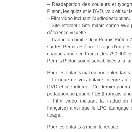
qu
– Réadaptation des couleurs et typogr
so
Piéton, les quizz et le DVD, voix off sur 
s
– Film vidéo incluant l’audiodescription.
c
– Site Internet : Site miroir norme WAI
p
déficience visuelle.
en
– Traduction braille de « Permis Piéton, A
Do
me
sur les Permis Piéton. Il s’agit d’un ge
am
chaque année en France, les 750 000 enf
à 
Permis Piéton soient sensibilisés à la lan
co
…
Pour les enfants mal ou non entendants.
– Lexique de vocabulaire intégré au c
DVD et site internet. Ce dernier pourra
pédagogique pour le FLE (Français lang
– Film vidéo incluant la traductio
française) ainsi que le LPC (Langage p
titrage.
Pour les enfants à mobilité réduite.