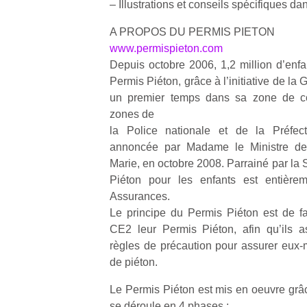
– Illustrations et conseils spécifiques d
A PROPOS DU PERMIS PIETON
NextGen,
l’
Des
www.permispieton.com
une
trampolines
Depuis octobre 2006, 1,2 million d’enf
nouvelle
pour les
Permis Piéton, grâce à l’initiative de l
trottinette
grands et
un premier temps dans sa zone de c
mécanique
Ap
les petits !
zones de
Beeper
co
Durant les
Les
la Police nationale et de la Préfect
su
vacances
enfants
de
annoncée par Madame le Ministre de l’
estivales
débordent
co
Marie, en octobre 2008. Parrainé par la 
et avec le
souvent
fe
retour des
Piéton pour les enfants est entièrem
d’énergie.
he
beaux
Assurances.
Varier les
di
jours, c’est
Le principe du Permis Piéton est de f
occupations
de
l’occasion
CE2 leur Permis Piéton, afin qu’ils 
n’est pas
re
rêvée
toujours
règles de précaution pour assurer eux-
de
pour les
simple.
d’
de piéton.
enfants
Conjuguer
pe
de…
divertissement,
Le Permis Piéton est mis en oeuvre grâ
pr
activité
15
se déroule en 4 phases :