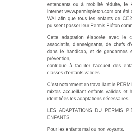
entendants ou à mobilité réduite, le 
Internet www.permispieton.com ont été
WAI afin que tous les enfants de CE2
puissent passer leur Permis Piéton comm
Cette adaptation élaborée avec le 
Un
associatifs, d’enseignants, de chefs d’
dans le handicap, et de gendarmes et
prévention,
p
contribue à faciliter l’accueil des e
e
classes d’enfants valides.
u
C’est notamment en travaillant le PER
mixtes accueillant enfants valides et 
identifiées les adaptations nécessaires.
cl
LES ADAPTATIONS DU PERMIS P
Le
ENFANTS
pe
qu
Pour les enfants mal ou non voyants.