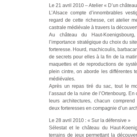
Le 21 avril 2010 – Atelier « D’un château 
L’Alsace compte d’innombrables vesti
NextGen,
l’
Des
regard de cette richesse, cet atelier me
une
trampolines
castrale médiévale à travers la découvert
nouvelle
pour les
Au château du Haut-Koenigsbourg, 
trottinette
grands et
l’importance stratégique du choix du sit
mécanique
Ap
les petits !
forteresse. Hourd, machicoulis, barbaca
Beeper
co
Durant les
de secrets pour elles à la fin de la mat
Les
su
vacances
maquettes et de reproductions de syst
enfants
de
estivales
débordent
plein cintre, on aborde les différentes 
co
et avec le
souvent
fe
médiévales.
retour des
d’énergie.
he
beaux
Après un repas tiré du sac, tout le 
Varier les
di
jours, c’est
l’assaut de la ruine de l’Ortenbourg. En
occupations
de
l’occasion
leurs architectures, chacun comprend 
n’est pas
re
rêvée
deux forteresses en compagnie d’un ar
toujours
de
pour les
simple.
d’
enfants
Le 28 avril 2010 : « Sur la défensive »
Conjuguer
pe
de…
Sélestat et le château du Haut-Koenig
divertissement,
pr
terrains de jeux permettant la découver
activité
15