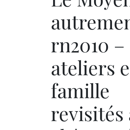
autreme
rn2010 –
ateliers 
famille
revisités