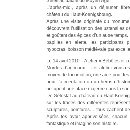
Sélestat, datant du Moyen Âge.
qu
L’après-midi, après un déjeuner libre
so
château du Haut-Koenigsbourg.
s
Après une visite originale du monument
c
p
découvrent l’utilisation des ustensiles d
en
et goûtent des épices d’un autre temps. E
Do
papilles en alerte, les participants 
me
hypocras, boisson médiévale par excell
am
à 
Le 14 avril 2010 – Atelier « Bébêtes et 
co
Mordus d’animaux… cet atelier vous est 
…
moyen de locomotion, une aide pour les 
pour l’alimentation ou un héros d’histoi
occupent une place majeure dans la soc
De Sélestat au château du Haut-Koenigsb
sur les traces des différentes représent
sculptures, peintures… tous cachent d
Après les avoir apprivoisées, chacun 
fantastique et imagine son histoire.