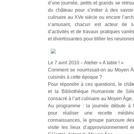
d’une journée, petits et grands se retro
du château pour s’initier à des savoir
culinaire au XVe siècle ou encore l’arch
s’amusant, chacun est acteur de s
d’activités et de travaux pratiques vari
et divertissantes pour titiller les neurones
Un
p
Le 7 avril 2010 – Atelier « A table ! »
e
Comment se nourrissait-on au Moyen Âg
u
cuisinés à cette époque ?
Pour répondre à ces questions, le châ
et la Bibliothèque Humaniste de Séle
consacré à l’art culinaire au Moyen Âge.
Au programme : la journée débute à l
cl
pour réaliser une recette médiév
Le
connaissances, le groupe parcoure des
pe
visite les lieux d’approvisionnement 
qu