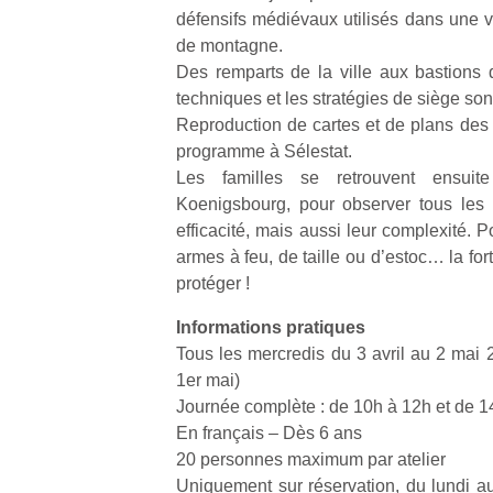
physique
défensifs médiévaux utilisés dans une v
ou
de montagne.
apprentissage…
Des remparts de la ville aux bastions d
techniques et les stratégies de siège s
Reproduction de cartes et de plans des 
programme à Sélestat.
Les familles se retrouvent ensui
Koenigsbourg, pour observer tous les
efficacité, mais aussi leur complexité. P
armes à feu, de taille ou d’estoc… la fo
protéger !
Informations pratiques
Tous les mercredis du 3 avril au 2 mai 
1er mai)
Journée complète : de 10h à 12h et de 1
En français – Dès 6 ans
20 personnes maximum par atelier
Uniquement sur réservation, du lundi a