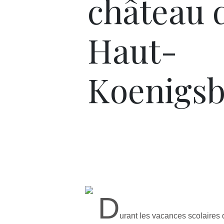
château 
Haut-
Koenigs
D
urant les vacances scolaires