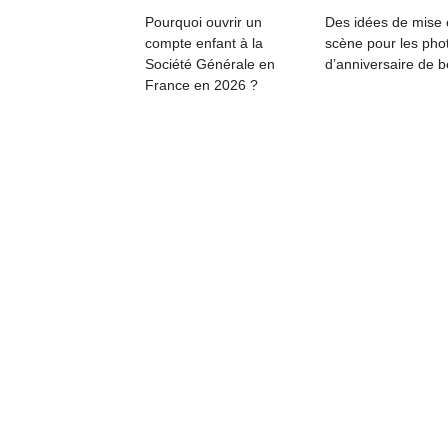
Pourquoi ouvrir un
Des idées de mise
compte enfant à la
scène pour les pho
Société Générale en
d’anniversaire de 
France en 2026 ?
Un
p
e
u
cl
Le
pe
qu